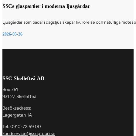
SSCs glaspartier i moderna ljusgårdar
Ljusgårdar som badar i dagsljus skapar liv, rörelse och naturliga möte
2026-05-26
SSC Skellefteå AB
Box 761
931 27 Skellefteå
Besöksadress:
Lagergatan 1A
Tel: 0910-72 59 00
kundservice@sscgroup.se