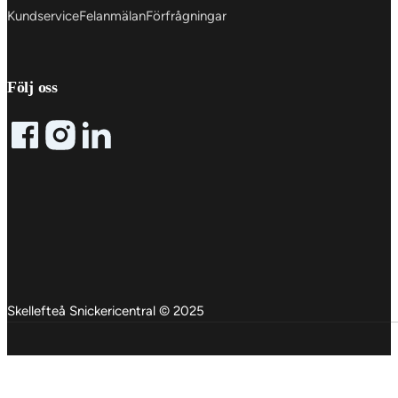
Kundservice
Felanmälan
Förfrågningar
Följ oss
Follow me on Facebook
Follow me on X
Follow me on LinkedIn
Skellefteå Snickericentral © 2025