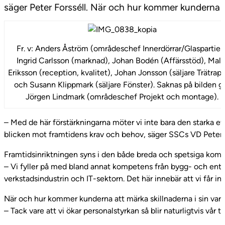
säger Peter Forsséll. När och hur kommer kunderna a
Fr. v: Anders Åström (områdeschef Innerdörrar/Glaspartier)
Ingrid Carlsson (marknad), Johan Bodén (Affärsstöd), Mali
Eriksson (reception, kvalitet), Johan Jonsson (säljare Trätrap
och Susann Klippmark (säljare Fönster). Saknas på bilden g
Jörgen Lindmark (områdeschef Projekt och montage).
– Med de här förstärkningarna möter vi inte bara den starka ef
blicken mot framtidens krav och behov, säger SSCs VD Peter F
Framtidsinriktningen syns i den både breda och spetsiga kom
– Vi fyller på med bland annat kompetens från bygg- och ent
verkstadsindustrin och IT-sektorn. Det här innebär att vi får in
När och hur kommer kunderna att märka skillnaderna i sin var
– Tack vare att vi ökar personalstyrkan så blir naturligtvis vår 