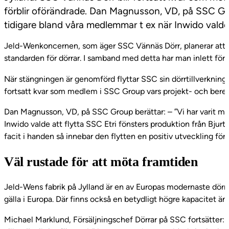
förblir oförändrade. Dan Magnusson, VD, på SSC Grou
tidigare bland våra medlemmar t ex när Inwido valde 
Jeld-Wenkoncernen, som äger SSC Vännäs Dörr, planerar att up
standarden för dörrar. I samband med detta har man inlett förha
När stängningen är genomförd flyttar SSC sin dörrtillverkning
fortsatt kvar som medlem i SSC Group vars projekt- och bered
Dan Magnusson, VD, på SSC Group berättar: – ”Vi har varit me
Inwido valde att flytta SSC Etri fönsters produktion från Bjur
facit i handen så innebar den flytten en positiv utveckling fö
Väl rustade för att möta framtiden
Jeld-Wens fabrik på Jylland är en av Europas modernaste dörr
gälla i Europa. Där finns också en betydligt högre kapacitet än
Michael Marklund, Försäljningschef Dörrar på SSC fortsätter: – 