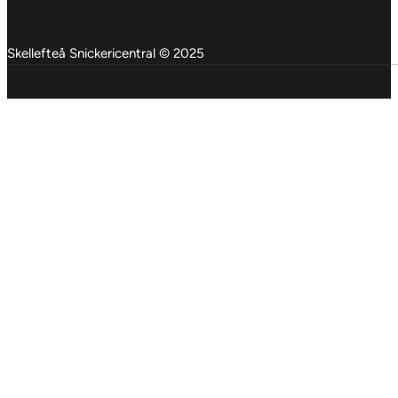
Skellefteå Snickericentral © 2025