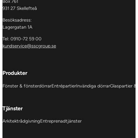
Box 761
931 27 Skellefteå
Besöksadress:
Lagergatan 1A
Tel: 0910-72 59 00
kundservice@sscgroup.se
Produkter
Fönster & fönsterdörrar
Entrépartier
Invändiga dörrar
Glaspartier &
Tjänster
Arkitektrådgivning
Entreprenadtjänster