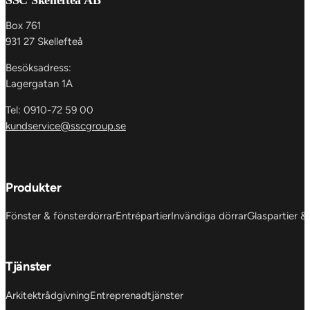
Box 761
931 27 Skellefteå
Besöksadress:
Lagergatan 1A
Tel: 0910-72 59 00
kundservice@sscgroup.se
Produkter
Fönster & fönsterdörrar
Entrépartier
Invändiga dörrar
Glaspartier &
Tjänster
Arkitektrådgivning
Entreprenadtjänster