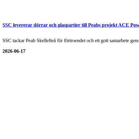
SSC levererar dörrar och glaspartier till Peabs projekt ACE Pow
SSC tackar Peab Skellefteå för förtroendet och ett gott samarbete genom
2026-06-17