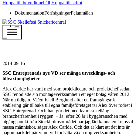
Hoppa till huvudinnehåll
Hoppa till sidfot
Dokumentation
Förfrågningar
Felanmälan
2014-09-16
SSC Entreprenads nye VD ser många utvecklings- och
tillväxtmöjligheter
Alex Carlde har varit med som projektledare och projektchef sedan
SSC renodlade sin montageverksamhet i ett eget bolag våren 2012.
När nu tidigare VD:n Kjell Berglund efter en framgångsrik
etablering går tillbaka till egna familjeföretaget tar Alex över rodret i
SSC Entreprenad. Och han gör det med kvartssekellång
branscherfarenhet i ryggen. – Ja, efter 26 år i byggbranschen med
utgångspunkt från Stockholmsområdet har jag lärt känna en kolossal
massa människor, säger Alex Carlde. Och det är klart att det inte är
någon nackdel när vi nu vill fortsätta växla upp verksamheten.