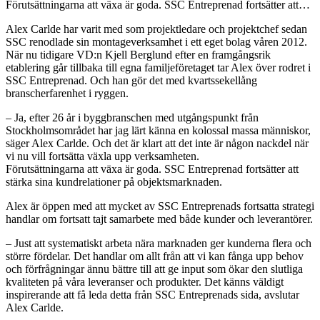
Förutsättningarna att växa är goda. SSC Entreprenad fortsätter att…
Alex Carlde har varit med som projektledare och projektchef sedan
SSC renodlade sin montageverksamhet i ett eget bolag våren 2012.
När nu tidigare VD:n Kjell Berglund efter en framgångsrik
etablering går tillbaka till egna familjeföretaget tar Alex över rodret i
SSC Entreprenad. Och han gör det med kvartssekellång
branscherfarenhet i ryggen.
– Ja, efter 26 år i byggbranschen med utgångspunkt från
Stockholmsområdet har jag lärt känna en kolossal massa människor,
säger Alex Carlde. Och det är klart att det inte är någon nackdel när
vi nu vill fortsätta växla upp verksamheten.
Förutsättningarna att växa är goda. SSC Entreprenad fortsätter att
stärka sina kundrelationer på objektsmarknaden.
Alex är öppen med att mycket av SSC Entreprenads fortsatta strategi
handlar om fortsatt tajt samarbete med både kunder och leverantörer.
– Just att systematiskt arbeta nära marknaden ger kunderna flera och
större fördelar. Det handlar om allt från att vi kan fånga upp behov
och förfrågningar ännu bättre till att ge input som ökar den slutliga
kvaliteten på våra leveranser och produkter. Det känns väldigt
inspirerande att få leda detta från SSC Entreprenads sida, avslutar
Alex Carlde.