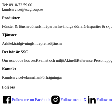
Tel: 0910-72 59 00
kundservice@sscgroup.se
Produkter
Fönster & fönsterdörrar
Entrépartier
Invändiga dörrar
Glaspartier & skj
Tjänster
Arkitektrådgivning
Entreprenadtjänster
Det här är SSC
Om oss
Jobba hos oss
Kvalitet och miljö
Aktuellt
Referenser
Personuppg
Kontakt
Kundservice
Felanmälan
Förfrågningar
Följ oss
Follow me on Facebook
Follow me on X
Follow m