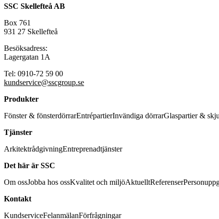
SSC Skellefteå AB
Box 761
931 27 Skellefteå
Besöksadress:
Lagergatan 1A
Tel: 0910-72 59 00
kundservice@sscgroup.se
Produkter
Fönster & fönsterdörrar
Entrépartier
Invändiga dörrar
Glaspartier & skj
Tjänster
Arkitektrådgivning
Entreprenadtjänster
Det här är SSC
Om oss
Jobba hos oss
Kvalitet och miljö
Aktuellt
Referenser
Personuppg
Kontakt
Kundservice
Felanmälan
Förfrågningar