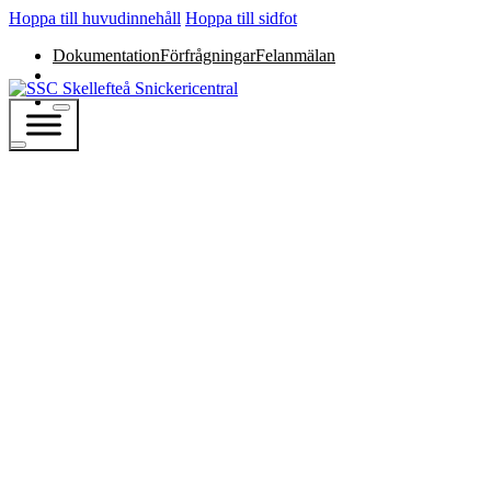
Hoppa till huvudinnehåll
Hoppa till sidfot
Dokumentation
Förfrågningar
Felanmälan