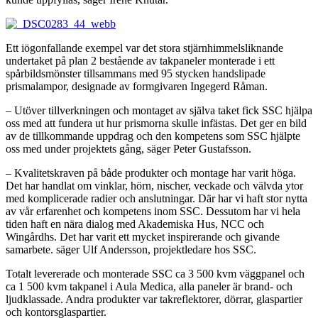
Ett iögonfallande exempel var det stora stjärnhimmelsliknande
undertaket på plan 2 bestående av takpaneler monterade i ett
spårbildsmönster tillsammans med 95 stycken handslipade
prismalampor, designade av formgivaren Ingegerd Råman.
– Utöver tillverkningen och montaget av själva taket fick SSC hjälpa
oss med att fundera ut hur prismorna skulle infästas. Det ger en bild
av de tillkommande uppdrag och den kompetens som SSC hjälpte
oss med under projektets gång, säger Peter Gustafsson.
– Kvalitetskraven på både produkter och montage har varit höga.
Det har handlat om vinklar, hörn, nischer, veckade och välvda ytor
med komplicerade radier och anslutningar. Där har vi haft stor nytta
av vår erfarenhet och kompetens inom SSC. Dessutom har vi hela
tiden haft en nära dialog med Akademiska Hus, NCC och
Wingårdhs. Det har varit ett mycket inspirerande och givande
samarbete. säger Ulf Andersson, projektledare hos SSC.
Totalt levererade och monterade SSC ca 3 500 kvm väggpanel och
ca 1 500 kvm takpanel i Aula Medica, alla paneler är brand- och
ljudklassade. Andra produkter var takreflektorer, dörrar, glaspartier
och kontorsglaspartier.