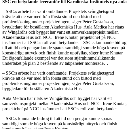
SSC en betydande leverantör till Karolinska Institutets nya aula
– SSC:s arbete har varit omfattande. Projektets svårighetsgrad
krävde att de var med från första stund och bistod med
problemlösning under projekteringen, säger Peter Gustafsson,
byggledare för beställaren Akademiska Hus. Aula Medica har ritats
av Wingårdhs och bygget har varit ett samverkansprojekt mellan
Akademiska Hus och NCC. Irene Knutar, projektchef på NCC
instämmer i att SSC:s roll varit betydande: – SSC:s kunnande bidrog
till att tid och pengar kunde sparas samtidigt som de höga kraven på
konstnärligt uttryck och finish kunde uppfyllas, säger Irene Knutar.
Ett iögonfallande exempel var det stora stjärnhimmelsliknande
undertaket på plan 2 bestående av takpaneler monterade…
– SSC:s arbete har varit omfattande. Projektets svårighetsgrad
krävde att de var med från första stund och bistod med
problemlösning under projekteringen, säger Peter Gustafsson,
byggledare för beställaren Akademiska Hus.
Aula Medica har ritats av Wingårdhs och bygget har varit ett
samverkansprojekt mellan Akademiska Hus och NCC. Irene Knutar,
projektchef på NCC instämmer i att SSC:s roll varit betydande:
– SSC:s kunnande bidrog till att tid och pengar kunde sparas
samtidigt som de höga kraven på konstnärligt uttryck och finish
kunde uppfyllas, säger Irene Knutar.