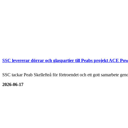
SSC levererar dörrar och glaspartier till Peabs projekt ACE Pow
SSC tackar Peab Skellefteå för förtroendet och ett gott samarbete genom
2026-06-17