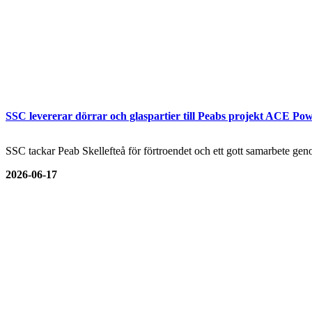
SSC levererar dörrar och glaspartier till Peabs projekt ACE Pow
SSC tackar Peab Skellefteå för förtroendet och ett gott samarbete genom
2026-06-17