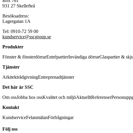
Box 761
931 27 Skellefteå
Besöksadress:
Lagergatan 1A
Tel: 0910-72 59 00
kundservice@sscgroup.se
Produkter
Fönster & fönsterdörrar
Entrépartier
Invändiga dörrar
Glaspartier & skj
Tjänster
Arkitektrådgivning
Entreprenadtjänster
Det här är SSC
Om oss
Jobba hos oss
Kvalitet och miljö
Aktuellt
Referenser
Personuppg
Kontakt
Kundservice
Felanmälan
Förfrågningar
Följ oss