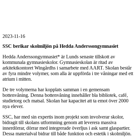
2023-11-16
SSC berikar skolmiljön på Hedda Anderssongymnasiet
Hedda Anderssongymnasiet* är Lunds senaste tillskott av
kommunala gymnasieskolor. Gymnasieskolan är ritad av
arkitektkontoret Wingårdhs i samarbete med AART. Skolan består
av fyra mindre volymer, som alla är uppförda i tre våningar med ett
atrium i mitten.
De tre volymerna har kopplats samman i en gemensam
bottenvåning. Denna bottenvåning innehåller bla bibliotek, café,
studietorg och matsal. Skolan har kapacitet att ta emot över 2000
nya elever.
SSC, har med sin expertis inom projekt som involverar skolor,
bidragit till skolans utformning genom att leverera massiva
innerdörrar, dörrar med integrerade överljus i ask samt glaspartier.
Dessa materialval bidrar till både funktion och estetik i skolmiljön.