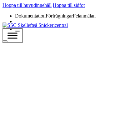
Hoppa till huvudinnehåll
Hoppa till sidfot
Dokumentation
Förfrågningar
Felanmälan