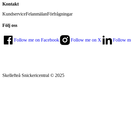
Kontakt
Kundservice
Felanmälan
Förfrågningar
Följ oss
Follow me on Facebook
Follow me on X
Follow m
Skellefteå Snickericentral © 2025