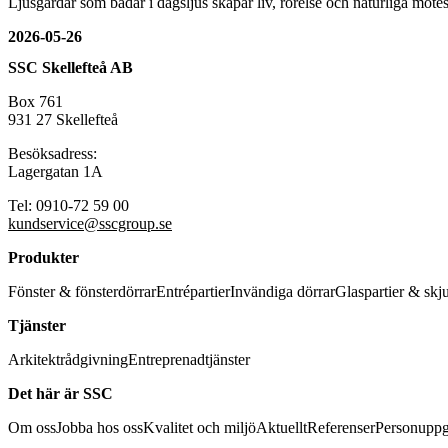
Ljusgårdar som badar i dagsljus skapar liv, rörelse och naturliga mö
2026-05-26
SSC Skellefteå AB
Box 761
931 27 Skellefteå
Besöksadress:
Lagergatan 1A
Tel: 0910-72 59 00
kundservice@sscgroup.se
Produkter
Fönster & fönsterdörrar
Entrépartier
Invändiga dörrar
Glaspartier & skj
Tjänster
Arkitektrådgivning
Entreprenadtjänster
Det här är SSC
Om oss
Jobba hos oss
Kvalitet och miljö
Aktuellt
Referenser
Personuppg