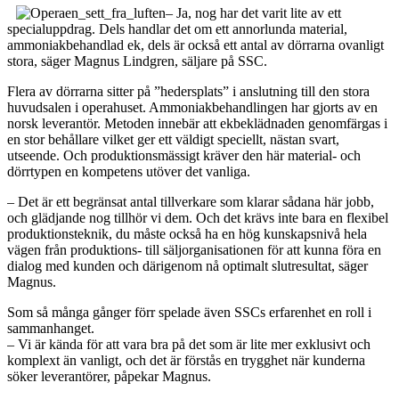
– Ja, nog har det varit lite av ett
specialuppdrag. Dels handlar det om ett annorlunda material,
ammoniakbehandlad ek, dels är också ett antal av dörrarna ovanligt
stora, säger Magnus Lindgren, säljare på SSC.
Flera av dörrarna sitter på ”hedersplats” i anslutning till den stora
huvudsalen i operahuset. Ammoniakbehandlingen har gjorts av en
norsk leverantör. Metoden innebär att ekbeklädnaden genomfärgas i
en stor behållare vilket ger ett väldigt speciellt, nästan svart,
utseende. Och produktionsmässigt kräver den här material- och
dörrtypen en kompetens utöver det vanliga.
– Det är ett begränsat antal tillverkare som klarar sådana här jobb,
och glädjande nog tillhör vi dem. Och det krävs inte bara en flexibel
produktionsteknik, du måste också ha en hög kunskapsnivå hela
vägen från produktions- till säljorganisationen för att kunna föra en
dialog med kunden och därigenom nå optimalt slutresultat, säger
Magnus.
Som så många gånger förr spelade även SSCs erfarenhet en roll i
sammanhanget.
– Vi är kända för att vara bra på det som är lite mer exklusivt och
komplext än vanligt, och det är förstås en trygghet när kunderna
söker leverantörer, påpekar Magnus.