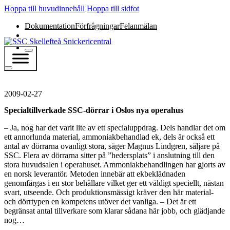
Hoppa till huvudinnehåll
Hoppa till sidfot
Dokumentation
Förfrågningar
Felanmälan
2009-02-27
Specialtillverkade SSC-dörrar i Oslos nya operahus
– Ja, nog har det varit lite av ett specialuppdrag. Dels handlar det om
ett annorlunda material, ammoniakbehandlad ek, dels är också ett
antal av dörrarna ovanligt stora, säger Magnus Lindgren, säljare på
SSC. Flera av dörrarna sitter på ”hedersplats” i anslutning till den
stora huvudsalen i operahuset. Ammoniakbehandlingen har gjorts av
en norsk leverantör. Metoden innebär att ekbeklädnaden
genomfärgas i en stor behållare vilket ger ett väldigt speciellt, nästan
svart, utseende. Och produktionsmässigt kräver den här material-
och dörrtypen en kompetens utöver det vanliga. – Det är ett
begränsat antal tillverkare som klarar sådana här jobb, och glädjande
nog…