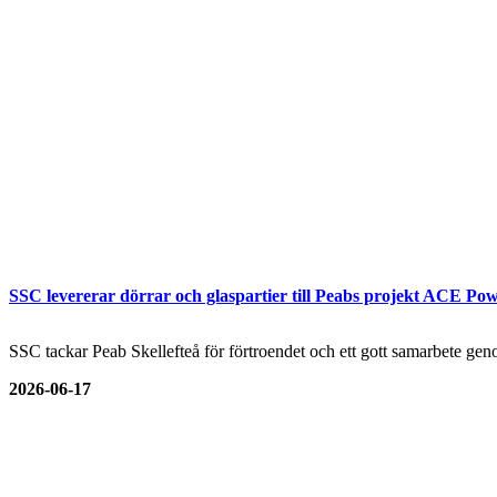
SSC levererar dörrar och glaspartier till Peabs projekt ACE Pow
SSC tackar Peab Skellefteå för förtroendet och ett gott samarbete genom
2026-06-17