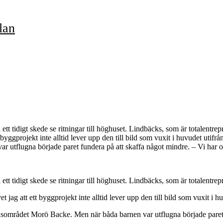
lan
tt tidigt skede se ritningar till höghuset. Lindbäcks, som är totalentrep
 byggprojekt inte alltid lever upp den till bild som vuxit i huvudet utif
var utflugna började paret fundera på att skaffa något mindre. – Vi ha
tt tidigt skede se ritningar till höghuset. Lindbäcks, som är totalentrepr
 jag att ett byggprojekt inte alltid lever upp den till bild som vuxit i h
tadsområdet Morö Backe. Men när båda barnen var utflugna började paret