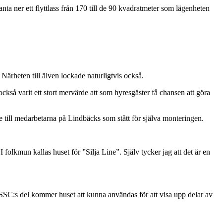
ta ner ett flyttlass från 170 till de 90 kvadratmeter som lägenheten
. Närheten till älven lockade naturligtvis också.
kså varit ett stort mervärde att som hyresgäster få chansen att göra
e till medarbetarna på Lindbäcks som stått för själva monteringen.
 folkmun kallas huset för ”Silja Line”. Själv tycker jag att det är en
r SSC:s del kommer huset att kunna användas för att visa upp delar av