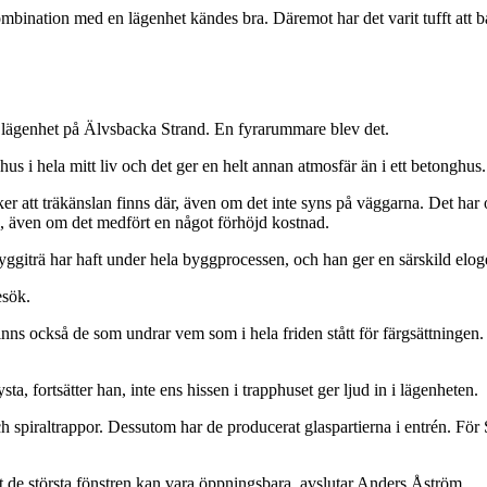
ination med en lägenhet kändes bra. Däremot har det varit tufft att ban
n lägenhet på Älvsbacka Strand. En fyrarummare blev det.
trähus i hela mitt liv och det ger en helt annan atmosfär än i ett betonghus
 att träkänslan finns där, även om det inte syns på väggarna. Det har oc
ng, även om det medfört en något förhöjd kostnad.
yggiträ har haft under hela byggprocessen, och han ger en särskild elog
esök.
nns också de som undrar vem som i hela friden stått för färgsättningen. I
sta, fortsätter han, inte ens hissen i trapphuset ger ljud in i lägenheten.
och spiraltrappor. Dessutom har de producerat glaspartierna i entrén. Fö
tt de största fönstren kan vara öppningsbara, avslutar Anders Åström.