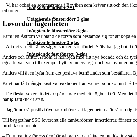
– Vi har också en sommarstuga i Boviken som kräver sitt och den i komb
Inåtgående fönster 2+1
erbjuder.
Utåtgående fönsterdörr 3-glas
Lovordar lägenheten
Inåtgående fönsterdörr 3-glas
Familjen Åström var bland de första som bestämde sig för att köpa e
Inåtgående fönster 3-glas
– Att det var ett trähus såg vi som en stor fördel. Själv har jag bott i 
Inåtgående fast fönster 3-glas
Anders och Britta Åström är helnöjda med sitt nya boende och de tycker
egna tillval, som till exempel flytt av innerväggar och val av inredni
Anders vill även lyfta fram det positiva bemötandet som beställaren B
Paret har fått många positiva reaktioner från vänner som kommit på b
– De flesta tycker att det är spännande med ett höghus i trä. Men det fi
härlig färgklick i stan.
– Jag är också positivt överraskad över att lägenheterna är så otroligt ty
Till bygget har SSC levererat alla tamburdörrar, innerdörrar, fönster 
produktsortimentet.
– En utmaning för oss den här gången var att hitta en bra lösning så a