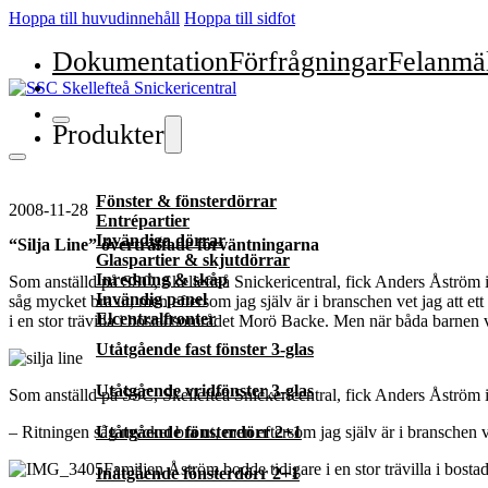
Hoppa till huvudinnehåll
Hoppa till sidfot
Dokumentation
Förfrågningar
Felanmä
Produkter
Fönster & fönsterdörrar
2008-11-28
Entrépartier
Invändiga dörrar
“Silja Line” överträffade förväntningarna
Glaspartier & skjutdörrar
Inredning & skåp
Som anställd på SSC, Skellefteå Snickericentral, fick Anders Åström i e
Invändig panel
såg mycket bra ut, men eftersom jag själv är i branschen vet jag att ett
Elcentralfronter
i en stor trävilla i bostadsområdet Morö Backe. Men när båda barnen 
Utåtgående fast fönster 3-glas
Utåtgående vridfönster 3-glas
Som anställd på SSC, Skellefteå Snickericentral, fick Anders Åström i e
– Ritningen såg mycket bra ut, men eftersom jag själv är i branschen vet
Utåtgående fönsterdörr 2+1
Familjen Åström bodde tidigare i en stor trävilla i bos
Inåtgående fönsterdörr 2+1