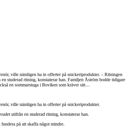
renör, ville nämligen ha in offerter på snickeriprodukter. – Ritningen
rån en studerad ritning, konstaterar han. Familjen Åström bodde tidigare
r också en sommarstuga i Boviken som kräver sitt…
enör, ville nämligen ha in offerter på snickeriprodukter.
uvudet utifrån en studerad ritning, konstaterar han.
 fundera på att skaffa något mindre.