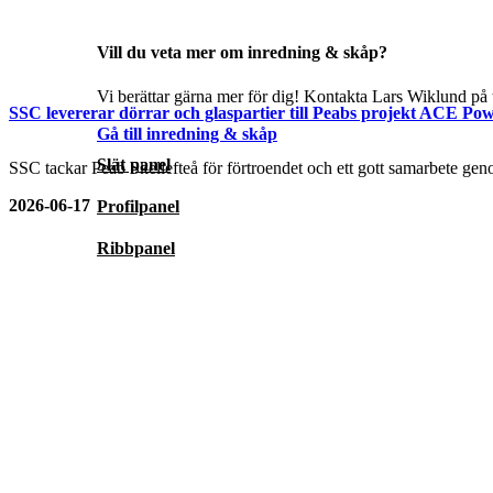
Vill du veta mer om inredning & skåp?
Vi berättar gärna mer för dig! Kontakta Lars Wiklund på t
SSC levererar dörrar och glaspartier till Peabs projekt ACE Pow
Gå till inredning & skåp
Slät panel
SSC tackar Peab Skellefteå för förtroendet och ett gott samarbete genom
2026-06-17
Profilpanel
Ribbpanel