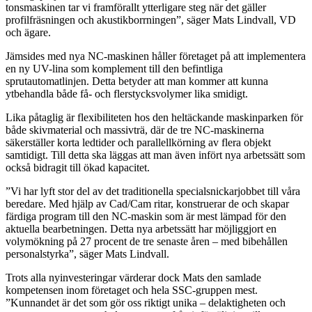
tonsmaskinen tar vi framförallt ytterligare steg när det gäller
profilfräsningen och akustikborrningen”, säger Mats Lindvall, VD
och ägare.
Jämsides med nya NC-maskinen håller företaget på att implementera
en ny UV-lina som komplement till den befintliga
sprutautomatlinjen. Detta betyder att man kommer att kunna
ytbehandla både få- och flerstycksvolymer lika smidigt.
Lika påtaglig är flexibiliteten hos den heltäckande maskinparken för
både skivmaterial och massivträ, där de tre NC-maskinerna
säkerställer korta ledtider och parallellkörning av flera objekt
samtidigt. Till detta ska läggas att man även infört nya arbetssätt som
också bidragit till ökad kapacitet.
”Vi har lyft stor del av det traditionella specialsnickarjobbet till våra
beredare. Med hjälp av Cad/Cam ritar, konstruerar de och skapar
färdiga program till den NC-maskin som är mest lämpad för den
aktuella bearbetningen. Detta nya arbetssätt har möjliggjort en
volymökning på 27 procent de tre senaste åren – med bibehållen
personalstyrka”, säger Mats Lindvall.
Trots alla nyinvesteringar värderar dock Mats den samlade
kompetensen inom företaget och hela SSC-gruppen mest.
”Kunnandet är det som gör oss riktigt unika – delaktigheten och