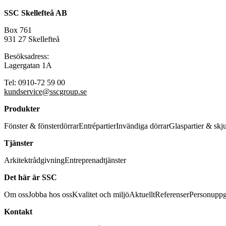
SSC Skellefteå AB
Box 761
931 27 Skellefteå
Besöksadress:
Lagergatan 1A
Tel: 0910-72 59 00
kundservice@sscgroup.se
Produkter
Fönster & fönsterdörrar
Entrépartier
Invändiga dörrar
Glaspartier & skj
Tjänster
Arkitektrådgivning
Entreprenadtjänster
Det här är SSC
Om oss
Jobba hos oss
Kvalitet och miljö
Aktuellt
Referenser
Personuppg
Kontakt