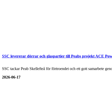
SSC levererar dörrar och glaspartier till Peabs projekt ACE Pow
SSC tackar Peab Skellefteå för förtroendet och ett gott samarbete genom
2026-06-17