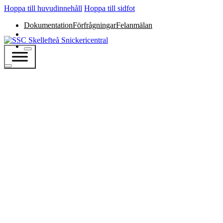
Hoppa till huvudinnehåll
Hoppa till sidfot
Dokumentation
Förfrågningar
Felanmälan