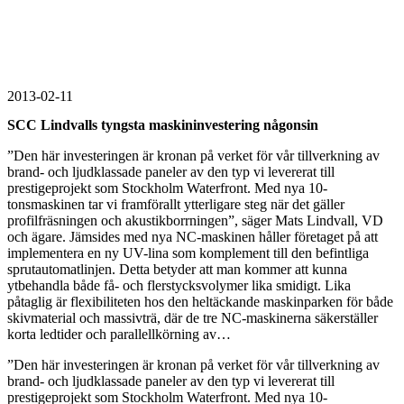
2013-02-11
SCC Lindvalls tyngsta maskininvestering någonsin
”Den här investeringen är kronan på verket för vår tillverkning av
brand- och ljudklassade paneler av den typ vi levererat till
prestigeprojekt som Stockholm Waterfront. Med nya 10-
tonsmaskinen tar vi framförallt ytterligare steg när det gäller
profilfräsningen och akustikborrningen”, säger Mats Lindvall, VD
och ägare. Jämsides med nya NC-maskinen håller företaget på att
implementera en ny UV-lina som komplement till den befintliga
sprutautomatlinjen. Detta betyder att man kommer att kunna
ytbehandla både få- och flerstycksvolymer lika smidigt. Lika
påtaglig är flexibiliteten hos den heltäckande maskinparken för både
skivmaterial och massivträ, där de tre NC-maskinerna säkerställer
korta ledtider och parallellkörning av…
”Den här investeringen är kronan på verket för vår tillverkning av
brand- och ljudklassade paneler av den typ vi levererat till
prestigeprojekt som Stockholm Waterfront. Med nya 10-