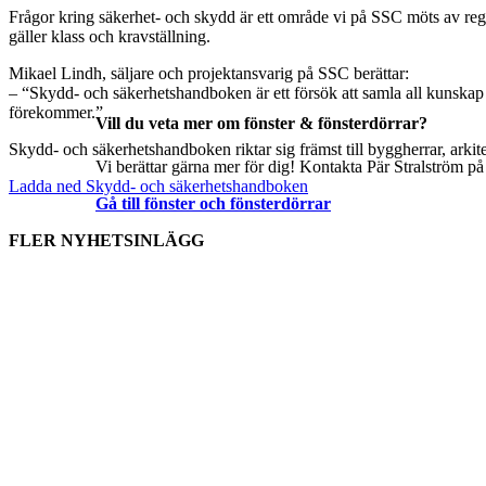
Frågor kring säkerhet- och skydd är ett område vi på SSC möts av re
gäller klass och kravställning.
Mikael Lindh, säljare och projektansvarig på SSC berättar:
– “Skydd- och säkerhetshandboken är ett försök att samla all kunskap i 
förekommer.”
Vill du veta mer om fönster & fönsterdörrar?
Skydd- och säkerhetshandboken riktar sig främst till byggherrar, arkit
Vi berättar gärna mer för dig! Kontakta Pär Stralström på
Ladda ned Skydd- och säkerhetshandboken
Gå till fönster och fönsterdörrar
FLER NYHETSINLÄGG