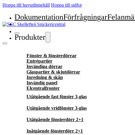
Hoppa till huvudinnehåll
Hoppa till sidfot
Dokumentation
Förfrågningar
Felanmä
Produkter
Fönster & fönsterdörrar
Entrépartier
Invändiga dörrar
Glaspartier & skjutdörrar
Inredning & skåp
Invändig panel
Elcentralfronter
Utåtgående fast fönster 3-glas
Utåtgående vridfönster 3-glas
Utåtgående fönsterdörr 2+1
Inåtgående fönsterdörr 2+1