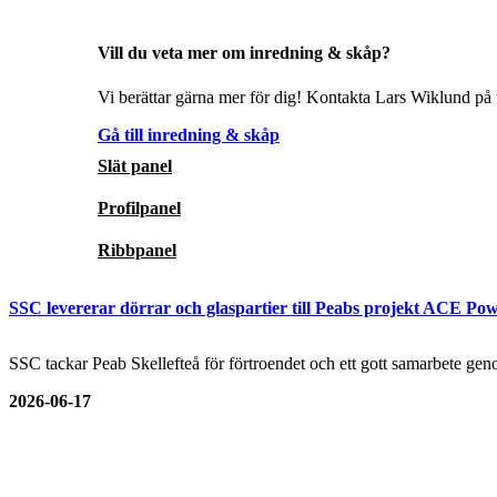
Vill du veta mer om inredning & skåp?
Vi berättar gärna mer för dig! Kontakta Lars Wiklund på t
Gå till inredning & skåp
Slät panel
Profilpanel
Ribbpanel
SSC levererar dörrar och glaspartier till Peabs projekt ACE Pow
SSC tackar Peab Skellefteå för förtroendet och ett gott samarbete genom
2026-06-17