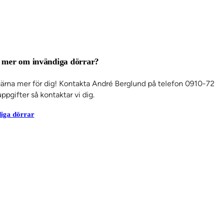
änster
Om oss
Jobba hos oss
Kvalitet och
Ku
miljö
Aktuellt
Referenser
Personuppgiftspolicy
a mer om invändiga dörrar?
gärna mer för dig! Kontakta André Berglund på telefon 0910-72 
ppgifter så kontaktar vi dig.
diga dörrar