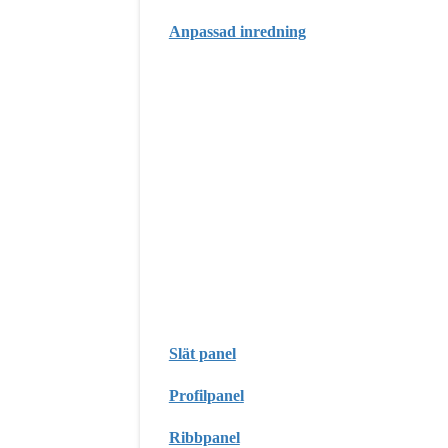
Anpassad inredning
Slät panel
Profilpanel
Ribbpanel