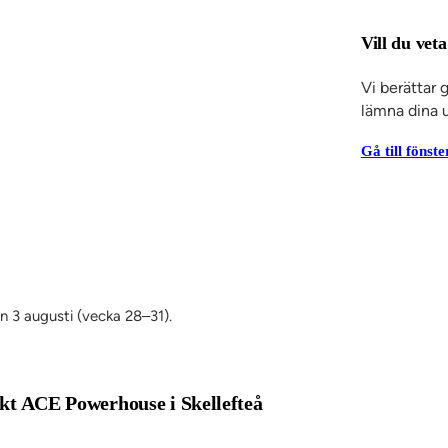
Vill du vet
Vi berättar 
lämna dina u
Gå till fönst
en 3 augusti (vecka 28–31).
jekt ACE Powerhouse i Skellefteå