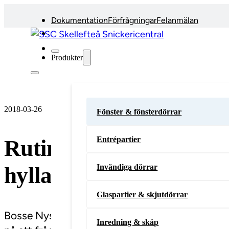
Dokumentation
Förfrågningar
Felanmälan
Produkter
2018-03-26
Fönster & fönsterdörrar
Entrépartier
Rutinerad SSC:are lägg
hyllan
Invändiga dörrar
Glaspartier & skjutdörrar
Bosse Nyström, en av SSC:s mest erfarna medarb
Inredning & skåp