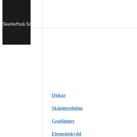
Skellefteå Snickericentral © 2025
Diskar
Skåpinredning
Gradänger
Elementskydd