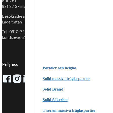
Box 761
Fönster &
931 27 Skellefteå
fönsterdörrar
En
dörrar
Glaspartie
Besöksadress:
& skåp
Invändig
Lagergatan 1A
Tel: 0910-72 59 00
kundservice@sscgroup.se
Följ oss
Portaler och helglas
Solid massiva träglaspartier
Follow me on Facebook
Follow me on X
Follow me on LinkedIn
Solid Brand
Solid Säkerhet
T-serien massiva träglaspartier