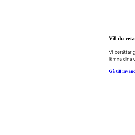
Arkitektrådgivning
Entreprenadtj
trépartier
Invändiga
r & skjutdörrar
Inredning
 panel
Elcentralfronter
Vill du vet
Vi berättar 
lämna dina u
Gå till invän