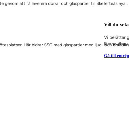
 genom att få leverera dörrar och glaspartier till Skellefteås nya…
Vill du vet
Vi berättar 
lämna dina u
 mötesplatser. Här bidrar SSC med glaspartier med ljud- och brandkr
Gå till entré
Tjänster