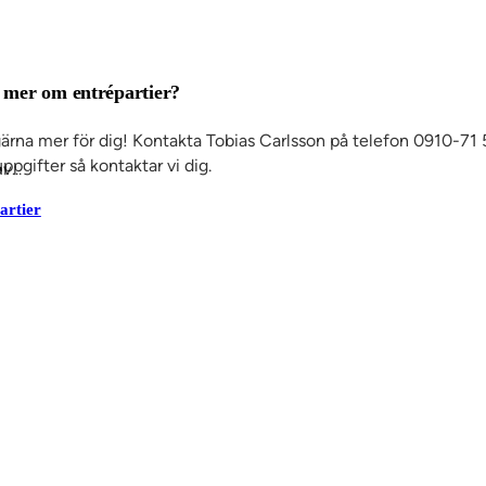
a mer om entrépartier?
gärna mer för dig! Kontakta Tobias Carlsson på telefon 0910-71 5
ppgifter så kontaktar vi dig.
av…
partier
Det här är SSC
Ko