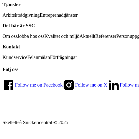
Tjänster
Arkitektrådgivning
Entreprenadtjänster
Det här är SSC
Om oss
Jobba hos oss
Kvalitet och miljö
Aktuellt
Referenser
Personuppg
Kontakt
Kundservice
Felanmälan
Förfrågningar
Följ oss
Follow me on Facebook
Follow me on X
Follow m
Skellefteå Snickericentral © 2025