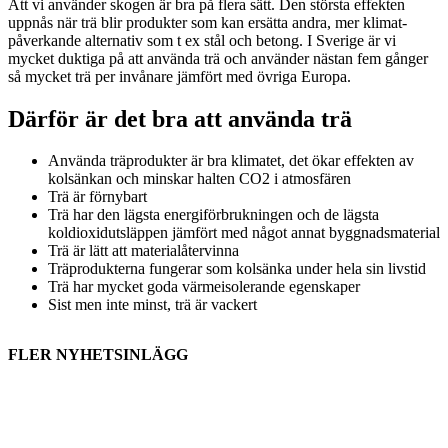
Att vi använder skogen är bra på flera sätt. Den största effekten
uppnås när trä blir produkter som kan ersätta andra, mer klimat­
påverkande alternativ som t ex stål och betong. I Sverige är vi
mycket duktiga på att använda trä och använder nästan fem gånger
så mycket trä per invånare jämfört med övriga Europa.
Därför är det bra att använda trä
Använda träprodukter är bra klimatet, det ökar effekten av
kolsänkan och minskar halten CO2 i atmosfären
Trä är förnybart
Trä har den lägsta energiförbrukningen och de lägsta
koldioxidutsläppen jämfört med något annat byggnadsmaterial
Trä är lätt att materialåtervinna
Träprodukterna fungerar som kolsänka under hela sin livstid
Trä har mycket goda värmeisolerande egenskaper
Sist men inte minst, trä är vackert
FLER NYHETSINLÄGG