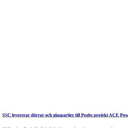
SSC levererar dörrar och glaspartier till Peabs projekt ACE Pow