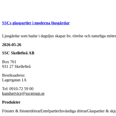
SSCs glaspartier i moderna ljusgårdar
Ljusgårdar som badar i dagsljus skapar liv, rörelse och naturliga mö
2026-05-26
SSC Skellefteå AB
Box 761
931 27 Skellefteå
Besöksadress:
Lagergatan 1A
Tel: 0910-72 59 00
kundservice@sscgroup.se
Produkter
Fönster & fönsterdörrar
Entrépartier
Invändiga dörrar
Glaspartier & skj