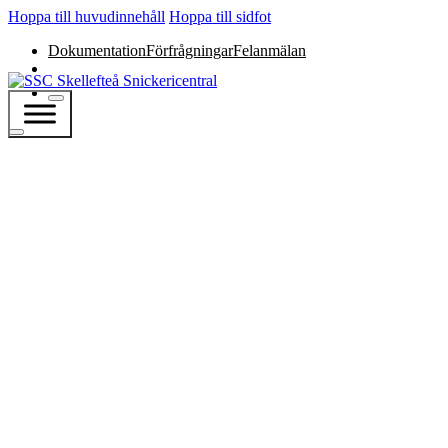
Hoppa till huvudinnehåll
Hoppa till sidfot
Dokumentation
Förfrågningar
Felanmälan