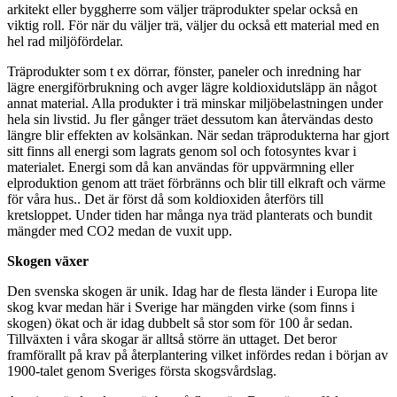
arkitekt eller byggherre som väljer träprodukter spelar också en
viktig roll. För när du väljer trä, väljer du också ett material med en
hel rad miljöfördelar.
Träprodukter som t ex dörrar, fönster, paneler och inredning har
lägre energiförbrukning och avger lägre koldioxidutsläpp än något
annat material. Alla produkter i trä minskar miljöbelastningen under
hela sin livstid. Ju fler gånger träet dessutom kan återvändas desto
längre blir effekten av kolsänkan. När sedan träprodukterna har gjort
sitt finns all energi som lagrats genom sol och fotosyntes kvar i
materialet. Energi som då kan användas för uppvärmning eller
elproduktion genom att träet förbränns och blir till elkraft och värme
för våra hus.. Det är först då som koldioxiden återförs till
kretsloppet. Under tiden har många nya träd planterats och bundit
mängder med CO2 medan de vuxit upp.
Skogen växer
Den svenska skogen är unik. Idag har de flesta länder i Europa lite
skog kvar medan här i Sverige har mängden virke (som finns i
skogen) ökat och är idag dubbelt så stor som för 100 år sedan.
Tillväxten i våra skogar är alltså större än uttaget. Det beror
framförallt på krav på återplantering vilket infördes redan i början av
1900­-talet genom Sveriges första skogsvårdslag.