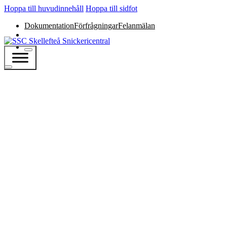
Hoppa till huvudinnehåll
Hoppa till sidfot
Dokumentation
Förfrågningar
Felanmälan