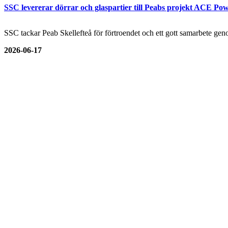
SSC levererar dörrar och glaspartier till Peabs projekt ACE Pow
SSC tackar Peab Skellefteå för förtroendet och ett gott samarbete genom
2026-06-17