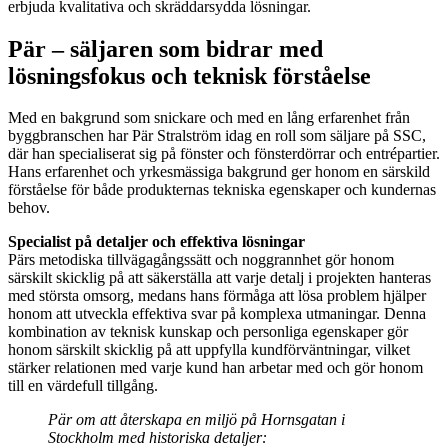
erbjuda kvalitativa och skräddarsydda lösningar.
Pär – säljaren som bidrar med
lösningsfokus och teknisk förståelse
Med en bakgrund som snickare och med en lång erfarenhet från
byggbranschen har Pär Stralström idag en roll som säljare på SSC,
där han specialiserat sig på fönster och fönsterdörrar och entrépartier.
Hans erfarenhet och yrkesmässiga bakgrund ger honom en särskild
förståelse för både produkternas tekniska egenskaper och kundernas
behov.
Specialist på detaljer och effektiva lösningar
Pärs metodiska tillvägagångssätt och noggrannhet gör honom
särskilt skicklig på att säkerställa att varje detalj i projekten hanteras
med största omsorg, medans hans förmåga att lösa problem hjälper
honom att utveckla effektiva svar på komplexa utmaningar. Denna
kombination av teknisk kunskap och personliga egenskaper gör
honom särskilt skicklig på att uppfylla kundförväntningar, vilket
stärker relationen med varje kund han arbetar med och gör honom
till en värdefull tillgång.
Pär om att återskapa en miljö på Hornsgatan i
Stockholm med historiska detaljer: