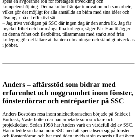
spela en avgörande roll för företagets utveckling och
kompetenshöjning. Denna kultur främjar innovation och samarbete,
vilket gör det möjligt för alla anställda att bidra med sina idéer och
lösningar på ett effektivt sätt.
– Jag trivs verkligen på SSC där ingen dag är den andra lik. Jag får
mycket frihet och har många fina kollegor, säger Pär. Han tillägger
att denna frihet och flexibilitet, tillsammans med starkt stöd från
kollegor, gör det lättare att hantera utmaningar och ständigt utvecklas
i jobbet.
Anders – affärsstöd som bidrar med
erfarenhet och noggrannhet inom fönster,
fönsterdörrar och entrépartier på SSC
Anders Boströms resa inom snickeribranschen började på Snidex i
Burträsk, Västerbotten där han arbetade som snickare och
projektledare. Sedan 1998 har Anders varit en värdefull del av SSC.
Han inledde sin bana inom SSC med att specialisera sig på fönster
och fönsterdörrar, och har med tiden utvidgat sin expertis till att även