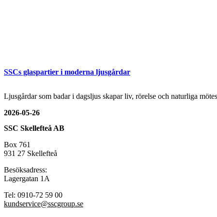
SSCs glaspartier i moderna ljusgårdar
Ljusgårdar som badar i dagsljus skapar liv, rörelse och naturliga mö
2026-05-26
SSC Skellefteå AB
Box 761
931 27 Skellefteå
Besöksadress:
Lagergatan 1A
Tel: 0910-72 59 00
kundservice@sscgroup.se