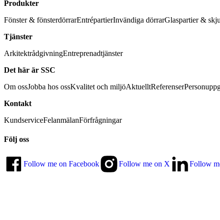
Produkter
Fönster & fönsterdörrar
Entrépartier
Invändiga dörrar
Glaspartier & skj
Tjänster
Arkitektrådgivning
Entreprenadtjänster
Det här är SSC
Om oss
Jobba hos oss
Kvalitet och miljö
Aktuellt
Referenser
Personuppg
Kontakt
Kundservice
Felanmälan
Förfrågningar
Följ oss
Follow me on Facebook
Follow me on X
Follow m