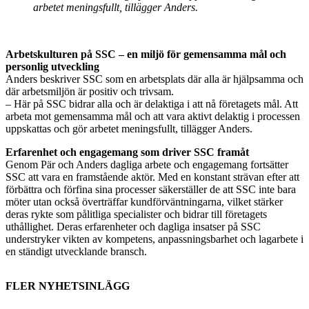
arbetet meningsfullt, tillägger Anders.
Arbetskulturen på SSC – en miljö för gemensamma mål och
personlig utveckling
Anders beskriver SSC som en arbetsplats där alla är hjälpsamma och
där arbetsmiljön är positiv och trivsam.
– Här på SSC bidrar alla och är delaktiga i att nå företagets mål. Att
arbeta mot gemensamma mål och att vara aktivt delaktig i processen
uppskattas och gör arbetet meningsfullt, tillägger Anders.
Erfarenhet och engagemang som driver SSC framåt
Genom Pär och Anders dagliga arbete och engagemang fortsätter
SSC att vara en framstående aktör. Med en konstant strävan efter att
förbättra och förfina sina processer säkerställer de att SSC inte bara
möter utan också överträffar kundförväntningarna, vilket stärker
deras rykte som pålitliga specialister och bidrar till företagets
uthållighet. Deras erfarenheter och dagliga insatser på SSC
understryker vikten av kompetens, anpassningsbarhet och lagarbete i
en ständigt utvecklande bransch.
FLER NYHETSINLÄGG