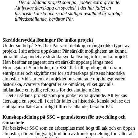
– Det är sådana projekt som gör jobbet extra givande.
Att lyckas återskapa en speciell, i det här fallet en
historisk, känsla och se det slutliga resultatet är otroligt
tillfredsställande, berättar Pär.
Skräddarsydda lösningar för unika projekt
Under sin tid på SSC har Pär varit delaktig i många olika typer av
projekt. I sitt arbete uppskattar Pär särskilt möjligheten att kunna
bidra till skapandet av skräddarsydda lösningar för unika projekt.
Han berättar engagerat om ett särskilt uppdrag längs med
Hornsgatan i Stockholm, där SSC fick till uppdrag att ta fram
entrépartier och skyltfönster för att återskapa platsens historiska
atmosfär. Vid starten av projektet presenterade uppdragsgivaren
historiska, svartvita fotografier av området, vilket gav alla
inblandade en tydlig referens för det slutliga målet.
– Det är sådana projekt som gör jobbet extra givande. Att lyckas
återskapa en speciell, i det här fallet en historisk, känsla och se det
slutliga resultatet är otroligt tillfredsställande, berättar Pär.
Kunskapsdelning på SSC – grundstenen för utveckling och
samarbete
Pär beskriver SSC som en arbetsplats med högt till tak och en öppen
atmosfär, där en långvarig tradition av kunskapsdelning fortsätter att