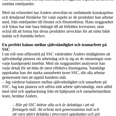
omfatta entrépartier.
Med sin erfarenhet har Anders utvecklat en omfattande kunskapsbas
och detaljerad förståelse för varje aspekt av de produkter han arbetar
med, från entrépartier till fönster och fönsterdörrar. Hans noggranhet
och fokus har inte bara bidragit till att förbättra leveranser, utan
också till att forma hur dessa produkter utvecklas för att möta både
nutida och framtida behov.
En perfekt balans mellan självständighet och teamarbete på
SSC
I sin roll som affärsstöd på SSC värdesätter Anders möjligheten att
självständigt planera sin arbetsdag och ta sig an de utmaningar som
varje kundprojekt innebär. Med sin noggrannhet analyserar han
varje detalj för att hitta de mest effektiva lösningarna. Samtidigt
uppskattar han det starka samarbetet inom SSC, där alla arbetar
gemensamt mot att uppnå kundens mål.
– Jag värderar balansen mellan självständighet och samarbete på
SSC. Jag kan planera och utföra mitt arbete självständigt, men alltid
med stöd och uppbackning från ett hjälpsamt och samarbetsinriktat
team, berättar Anders.
– Här på SSC bidrar alla och är delaktiga i att nå
företagets mål. Att arbeta mot gemensamma mål och
att vara aktivt delaktig i processen uppskattas och gör