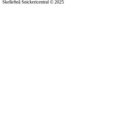
Skellefteå Snickericentral © 2025