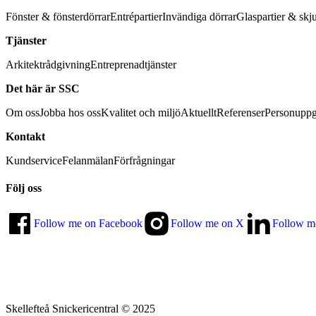
Fönster & fönsterdörrar
Entrépartier
Invändiga dörrar
Glaspartier & skj
Tjänster
Arkitektrådgivning
Entreprenadtjänster
Det här är SSC
Om oss
Jobba hos oss
Kvalitet och miljö
Aktuellt
Referenser
Personuppg
Kontakt
Kundservice
Felanmälan
Förfrågningar
Följ oss
Follow me on Facebook
Follow me on X
Follow m
Skellefteå Snickericentral © 2025