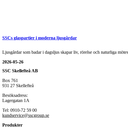
SSCs glaspartier i moderna ljusgårdar
Ljusgårdar som badar i dagsljus skapar liv, rörelse och naturliga mö
2026-05-26
SSC Skellefteå AB
Box 761
931 27 Skellefteå
Besöksadress:
Lagergatan 1A
Tel: 0910-72 59 00
kundservice@sscgroup.se
Produkter