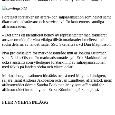
Företaget förstärker sin affärs- och säljorganisation som helhet samt
ökar marknadsnärvaro och servicenivå för koncernens samtliga
affärsområden.
– Det finns ett identifierat behov av representanter med fokuserat
ansvarsområde för våra viktiga tillväxtmarknader i mellersta och
södra delarna av landet, säger SSC Skellefteå’s vd Dan Magnusson.
Nya projektsäljare för marknadsområde mitt är Joakim Österman,
samt Niklas Olsson för marknadsområde syd. Erik Marklund har
också anställts som ytterligare förstärkning av säljorganisationen
med fokus på landets södra och västra delar.
Marknadsorganisationen förstärks också med Magnus Lindgren,
säljare, samt Andreas Jakobsson och Jan Lundberg, affärsstöd, inom
affärsområdet dörrar. Sandra Backman är ny som affärsstöd för
affärsområdet inredning och Erika Rönnholm på kundtjänst.
FLER NYHETSINLÄGG