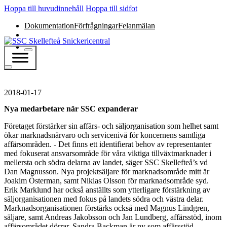
Hoppa till huvudinnehåll
Hoppa till sidfot
Dokumentation
Förfrågningar
Felanmälan
2018-01-17
Nya medarbetare när SSC expanderar
Företaget förstärker sin affärs- och säljorganisation som helhet samt
ökar marknadsnärvaro och servicenivå för koncernens samtliga
affärsområden. - Det finns ett identifierat behov av representanter
med fokuserat ansvarsområde för våra viktiga tillväxtmarknader i
mellersta och södra delarna av landet, säger SSC Skellefteå’s vd
Dan Magnusson. Nya projektsäljare för marknadsområde mitt är
Joakim Österman, samt Niklas Olsson för marknadsområde syd.
Erik Marklund har också anställts som ytterligare förstärkning av
säljorganisationen med fokus på landets södra och västra delar.
Marknadsorganisationen förstärks också med Magnus Lindgren,
säljare, samt Andreas Jakobsson och Jan Lundberg, affärsstöd, inom
affärsområdet dörrar. Sandra Backman är ny som affärsstöd…