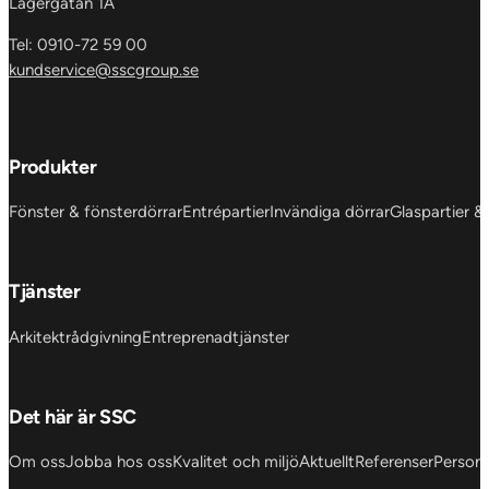
Lagergatan 1A
Tel: 0910-72 59 00
kundservice@sscgroup.se
Produkter
Fönster & fönsterdörrar
Entrépartier
Invändiga dörrar
Glaspartier &
Tjänster
Arkitektrådgivning
Entreprenadtjänster
Det här är SSC
Om oss
Jobba hos oss
Kvalitet och miljö
Aktuellt
Referenser
Personu