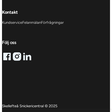
Kontakt
Kundservice
Felanmälan
Förfrågningar
Följ oss
Follow me on Facebook
Follow me on X
Follow me on LinkedIn
Skellefteå Snickericentral © 2025