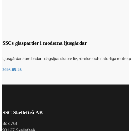
SSCs glaspartier i moderna ljusgårdar
Ljusgårdar som badar i dagsljus skapar liv, rörelse och naturliga möte
2026-05-26
SSC Skellefteå AB
Box 761
931 27 Skellefteå