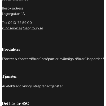
Besöksadress:
Lagergatan 1A
Tel: 0910-72 59 00
kundservice@sscgroup.se
Produkter
Fönster & fönsterdörrar
Entrépartier
Invändiga dörrar
Glaspartier &
Tjänster
Arkitektrådgivning
Entreprenadtjänster
Det här är SSC