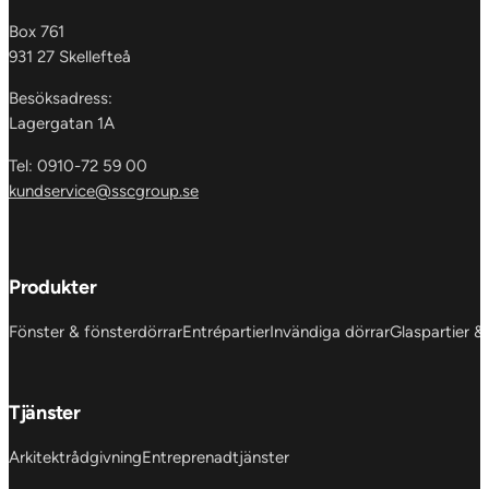
Box 761
931 27 Skellefteå
Besöksadress:
Lagergatan 1A
Tel: 0910-72 59 00
kundservice@sscgroup.se
Produkter
Fönster & fönsterdörrar
Entrépartier
Invändiga dörrar
Glaspartier &
Tjänster
Arkitektrådgivning
Entreprenadtjänster