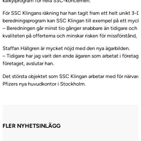
kalkylprogram för hela SSC-koncernen.
För SSC Klingans räkning har han tagit fram ett helt unikt 3
beredningsprogram kan SSC Klingan till exempel på ett mycket 
– Beredningen går minst tio gånger snabbare än tidigare och des
kvaliteten på offerterna och minskar risken för missförstånd, b
Staffan Hällgren är mycket nöjd med den nya ägarbilden.
– Tidigare har jag varit den ende ägaren som arbetat i företage
företaget, avslutar han.
Det största objektet som SSC Klingan arbetar med för närvaran
Pfizers nya huvudkontor i Stockholm.
FLER NYHETSINLÄGG