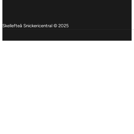
Skellefteå Snickericentral © 2025