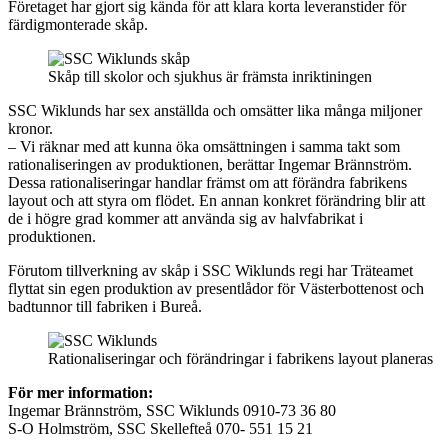
Företaget har gjort sig kända för att klara korta leveranstider för
färdigmonterade skåp.
Skåp till skolor och sjukhus är främsta inriktiningen
SSC Wiklunds har sex anställda och omsätter lika många miljoner
kronor.
– Vi räknar med att kunna öka omsättningen i samma takt som
rationaliseringen av produktionen, berättar Ingemar Brännström.
Dessa rationaliseringar handlar främst om att förändra fabrikens
layout och att styra om flödet. En annan konkret förändring blir att
de i högre grad kommer att använda sig av halvfabrikat i
produktionen.
Förutom tillverkning av skåp i SSC Wiklunds regi har Träteamet
flyttat sin egen produktion av presentlådor för Västerbottenost och
badtunnor till fabriken i Bureå.
Rationaliseringar och förändringar i fabrikens layout planeras
För mer information:
Ingemar Brännström, SSC Wiklunds 0910-73 36 80
S-O Holmström, SSC Skellefteå 070- 551 15 21