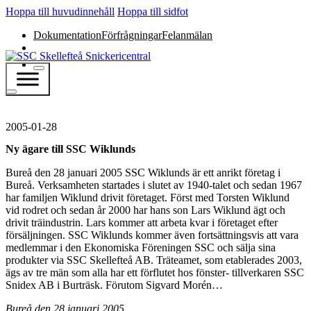
Hoppa till huvudinnehåll
Hoppa till sidfot
Dokumentation
Förfrågningar
Felanmälan
2005-01-28
Ny ägare till SSC Wiklunds
Bureå den 28 januari 2005 SSC Wiklunds är ett anrikt företag i
Bureå. Verksamheten startades i slutet av 1940-talet och sedan 1967
har familjen Wiklund drivit företaget. Först med Torsten Wiklund
vid rodret och sedan år 2000 har hans son Lars Wiklund ägt och
drivit träindustrin. Lars kommer att arbeta kvar i företaget efter
försäljningen. SSC Wiklunds kommer även fortsättningsvis att vara
medlemmar i den Ekonomiska Föreningen SSC och sälja sina
produkter via SSC Skellefteå AB. Träteamet, som etablerades 2003,
ägs av tre män som alla har ett förflutet hos fönster- tillverkaren SSC
Snidex AB i Burträsk. Förutom Sigvard Morén…
Bureå den 28 januari 2005