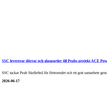
SSC levererar dörrar och glaspartier till Peabs projekt ACE Pow
SSC tackar Peab Skellefteå för förtroendet och ett gott samarbete genom
2026-06-17