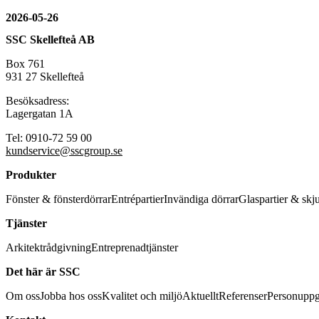
2026-05-26
SSC Skellefteå AB
Box 761
931 27 Skellefteå
Besöksadress:
Lagergatan 1A
Tel: 0910-72 59 00
kundservice@sscgroup.se
Produkter
Fönster & fönsterdörrar
Entrépartier
Invändiga dörrar
Glaspartier & skj
Tjänster
Arkitektrådgivning
Entreprenadtjänster
Det här är SSC
Om oss
Jobba hos oss
Kvalitet och miljö
Aktuellt
Referenser
Personuppg