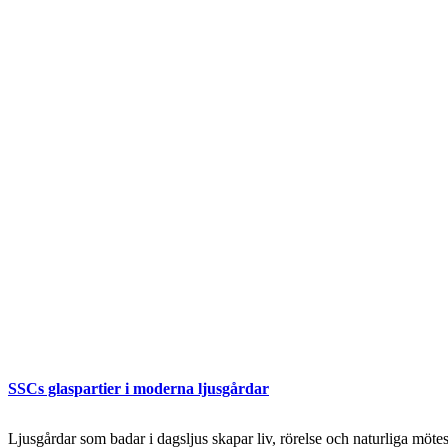
SSCs glaspartier i moderna ljusgårdar
Ljusgårdar som badar i dagsljus skapar liv, rörelse och naturliga mö