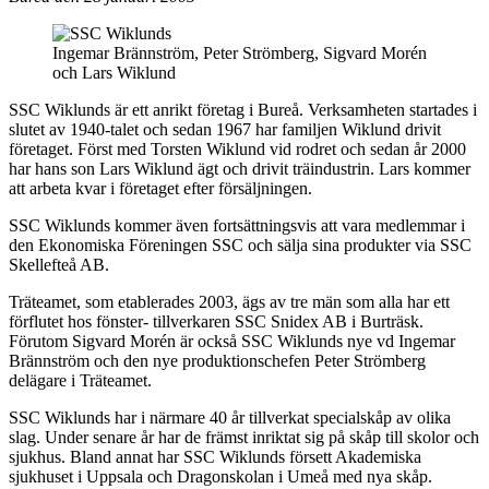
Ingemar Brännström, Peter Strömberg, Sigvard Morén
och Lars Wiklund
SSC Wiklunds är ett anrikt företag i Bureå. Verksamheten startades i
slutet av 1940-talet och sedan 1967 har familjen Wiklund drivit
företaget. Först med Torsten Wiklund vid rodret och sedan år 2000
har hans son Lars Wiklund ägt och drivit träindustrin. Lars kommer
att arbeta kvar i företaget efter försäljningen.
SSC Wiklunds kommer även fortsättningsvis att vara medlemmar i
den Ekonomiska Föreningen SSC och sälja sina produkter via SSC
Skellefteå AB.
Träteamet, som etablerades 2003, ägs av tre män som alla har ett
förflutet hos fönster- tillverkaren SSC Snidex AB i Burträsk.
Förutom Sigvard Morén är också SSC Wiklunds nye vd Ingemar
Brännström och den nye produktionschefen Peter Strömberg
delägare i Träteamet.
SSC Wiklunds har i närmare 40 år tillverkat specialskåp av olika
slag. Under senare år har de främst inriktat sig på skåp till skolor och
sjukhus. Bland annat har SSC Wiklunds försett Akademiska
sjukhuset i Uppsala och Dragonskolan i Umeå med nya skåp.