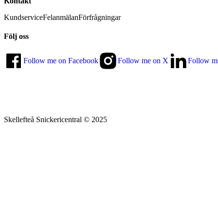
Kontakt
Kundservice
Felanmälan
Förfrågningar
Följ oss
Follow me on Facebook
Follow me on X
Follow m
Skellefteå Snickericentral © 2025