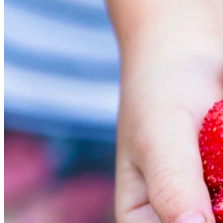
Portaler och helglas
Solid massiva träglaspartier
Solid Brand
Solid Säkerhet