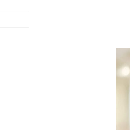
andmärke har produkte
 på ögonbrynen. Med sina 14 våningar och 97 rum
ämnar det ingen oberörd.