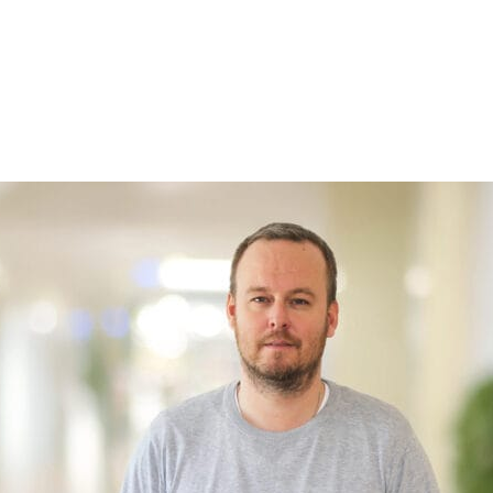
r
, spa