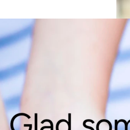
Vill du ve
Vi berättar 
lämna dina u
Gå till entré