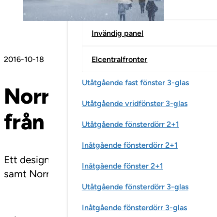
Inredning & skåp
Invändig panel
2016-10-18
Elcentralfronter
Utåtgående fast fönster 3-glas
Norra Sveriges nya l
Utåtgående vridfönster 3-glas
från SSC
Utåtgående fönsterdörr 2+1
Inåtgående fönsterdörr 2+1
Ett designhotell som verkligen får en att lyfta
Inåtgående fönster 2+1
samt Norrlandskustens högst belägna skybar l
Utåtgående fönsterdörr 3-glas
Inåtgående fönsterdörr 3-glas