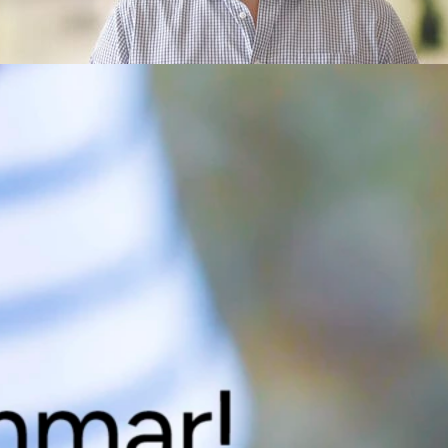
ta mer om entrépartier?
gärna mer för dig! Kontakta Tobias Carlsson på telefon 0910-71 5
ppgifter så kontaktar vi dig.
partier