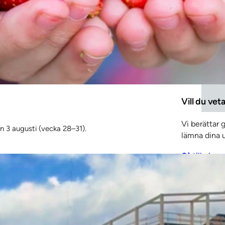
Vill du vet
Vi berättar 
en 3 augusti (vecka 28–31).
lämna dina u
Gå till glasp