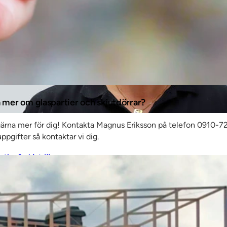
a mer om glaspartier och skjutdörrar?
gärna mer för dig! Kontakta Magnus Eriksson på telefon 0910-72
ppgifter så kontaktar vi dig.
artier & skjutdörrar