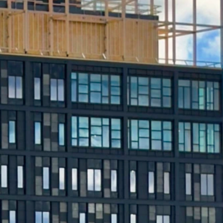
ta mer om inredning & skåp?
gärna mer för dig! Kontakta Lars Wiklund på telefon 0910-72 59
er så kontaktar vi dig.
ning & skåp