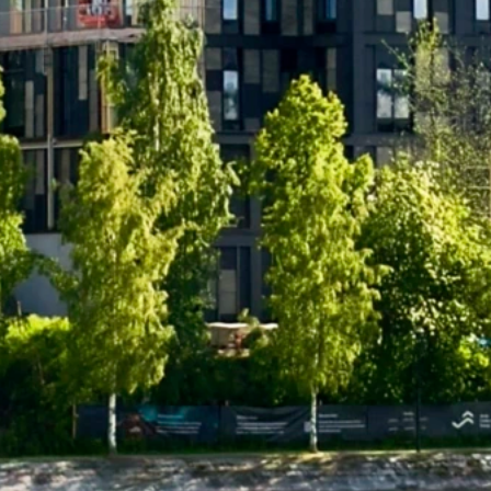
Vill du ve
Vi berättar 
dina uppgift
Gå till invän