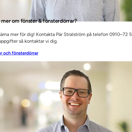
ndmärke,
a mer om fönster & fönsterdörrar?
iumklädda
gärna mer för dig! Kontakta Pär Stralström på telefon 0910–72 5
ppgifter så kontaktar vi dig.
er och fönsterdörrar
gen har
rbi.
vid SSC