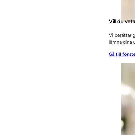
rera fönster och innerdörrar till Norra Sveriges nya la
Vill du vet
brynen. Med sina 14 våningar och 97 rum, spa samt
n oberörd. Totalt levererades 319 fönster av typ alumin
Vi berättar 
SSC levererat elcentralfronter, glaspartier och samtliga
lämna dina u
Gå till fönst
peciellt projekt som Hotell Kust. Det är ju något som verkli
är det ett referensobjekt som inte går någon omärkt fö
t mycket bra” säger Jacob Larsson Försäljningschef 