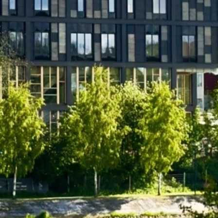
ta mer om invändig panel?
gärna mer för dig! Kontakta Lars Wiklund på telefon 0910-72 59
er så kontaktar vi dig.
dig panel