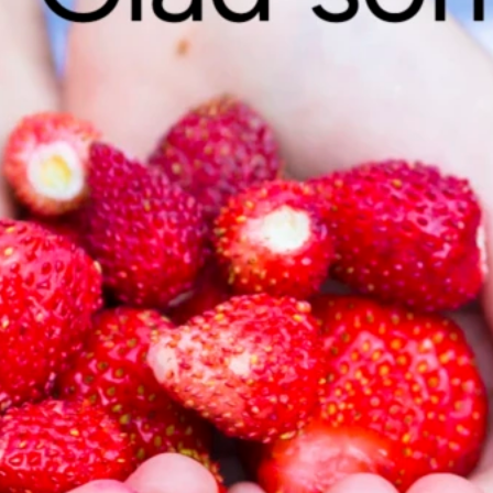
Vill du ve
Vi berättar 
lämna dina u
Gå till invän