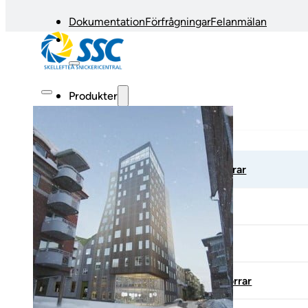
Dokumentation
Förfrågningar
Felanmälan
Produkter
Fönster & fönsterdörrar
Entrépartier
Invändiga dörrar
Glaspartier & skjutdörrar