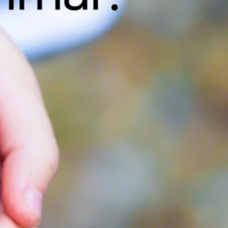
ta mer om invändiga dörrar?
gärna mer för dig! Kontakta André Berglund på telefon 0910-72 
ppgifter så kontaktar vi dig.
diga dörrar