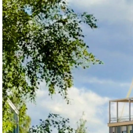
Elementskydd
Anpassad inredning
Slät panel
Profilpanel