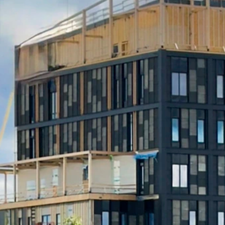
Vill du ve
Vi berättar 
dina uppgift
Gå till inred