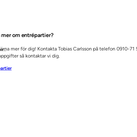
ta mer om entrépartier?
gärna mer för dig! Kontakta Tobias Carlsson på telefon 0910-71 5
av…
ppgifter så kontaktar vi dig.
partier
Det här är SSC
Ko