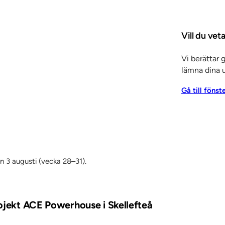
r 2022
Vill du vet
Vi berättar 
lämna dina u
Gå till fönst
en 3 augusti (vecka 28–31).
rojekt ACE Powerhouse i Skellefteå