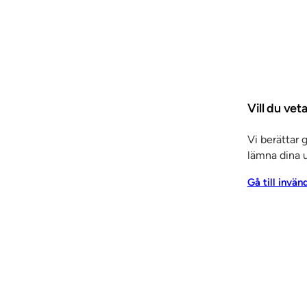
Arkitektrådgivning
Entreprenadtj
trépartier
Invändiga
r & skjutdörrar
Inredning
 panel
Elcentralfronter
Vill du ve
Vi berättar 
lämna dina u
Gå till invän