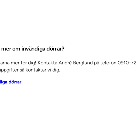
änster
Om oss
Jobba hos oss
Kvalitet och
Ku
miljö
Aktuellt
Referenser
Personuppgiftspolicy
ta mer om invändiga dörrar?
gärna mer för dig! Kontakta André Berglund på telefon 0910-72 
ppgifter så kontaktar vi dig.
diga dörrar