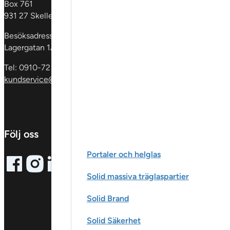
Box 761
Fönster &
931 27 Skellefteå
fönsterdörrar
En
dörrar
Glaspartie
Besöksadress:
& skåp
Invändig
Lagergatan 1A
Tel: 0910-72 59 00
kundservice@sscgroup.se
Följ oss
Portaler och helglas
Follow me on Facebook
Follow me on X
Follow me on LinkedIn
Solid massiva träglaspartier
Solid Brand
Solid Säkerhet