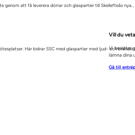
 genom att få leverera dörrar och glaspartier till Skellefteås nya…
Vill du ve
Vi berättar 
 mötesplatser. Här bidrar SSC med glaspartier med ljud- och brandkr
lämna dina u
Gå till entré
Tjänster