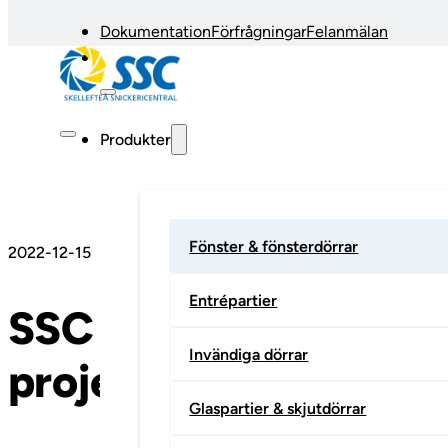
Dokumentation
Förfrågningar
Felanmälan
Produkter
Fönster & fönsterdörrar
2022-12-15
Entrépartier
SSC Klingan anställer
Invändiga dörrar
projektledare
Glaspartier & skjutdörrar