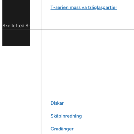
T-serien massiva träglaspartier
Skellefteå Snickericentral © 2025
Diskar
Skåpinredning
Gradänger