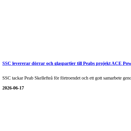
SSC levererar dörrar och glaspartier till Peabs projekt ACE Pow
SSC tackar Peab Skellefteå för förtroendet och ett gott samarbete genom
2026-06-17