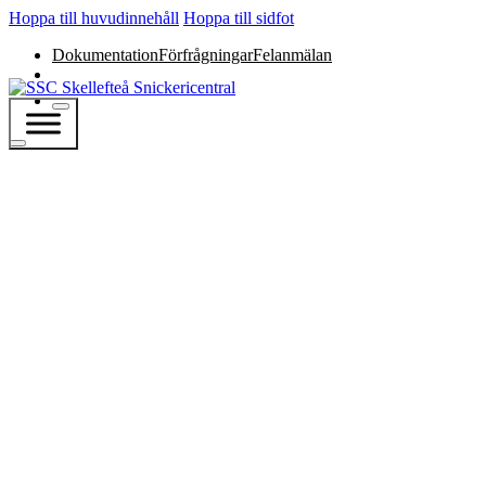
Hoppa till huvudinnehåll
Hoppa till sidfot
Dokumentation
Förfrågningar
Felanmälan