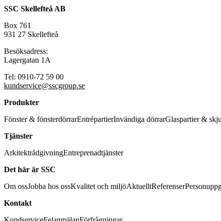
SSC Skellefteå AB
Box 761
931 27 Skellefteå
Besöksadress:
Lagergatan 1A
Tel: 0910-72 59 00
kundservice@sscgroup.se
Produkter
Fönster & fönsterdörrar
Entrépartier
Invändiga dörrar
Glaspartier & skj
Tjänster
Arkitektrådgivning
Entreprenadtjänster
Det här är SSC
Om oss
Jobba hos oss
Kvalitet och miljö
Aktuellt
Referenser
Personuppg
Kontakt
Kundservice
Felanmälan
Förfrågningar