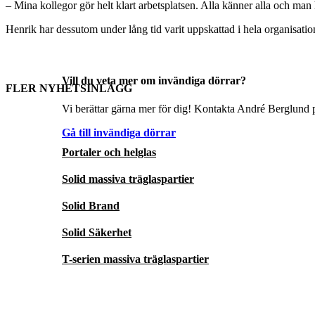
– Mina kollegor gör helt klart arbetsplatsen. Alla känner alla och man h
Henrik har dessutom under lång tid varit uppskattad i hela organisatio
Vill du veta mer om invändiga dörrar?
FLER NYHETSINLÄGG
Vi berättar gärna mer för dig! Kontakta André Berglund p
Gå till invändiga dörrar
Portaler och helglas
Solid massiva träglaspartier
Solid Brand
Solid Säkerhet
T-serien massiva träglaspartier