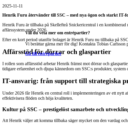
2025-11-11
Henrik Furu återvänder till SSC – med nya ögon och starkt IT-f
Henrik Furu är tillbaka på Skellefteå Snickericentral i en kombinerad r
affärssystem under 2026.
Vill du veta mer om entrépartier?
Efter en kort period utanför bolaget är Henrik Furu nu tillbaka på SS
Vi berättar gärna mer för dig! Kontakta Tobias Carlsson p
Affärsstöd för dörrar och glaspartier
Gå till entrépartier
I rollen som affärsstöd arbetar Henrik främst mot dörrar och glaspartie
tidigare erfarenhet och djupa kännedom om SSC:s produkter, system oc
IT-ansvarig: från support till strategiska p
Under 2026 får Henrik en central roll i implementeringen av ett nytt a
effektivisera flöden och höja kvaliteten.
Kultur på SSC – prestigelöst samarbete och utvecklin
Att Henrik väljer att komma tillbaka säger mycket om den vardag och 