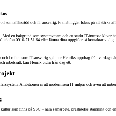
okus
oll som affärsstöd och IT-ansvarig. Framåt ligger fokus på att stärka aff
C. Med en bakgrund som systemvetare och ett starkt IT-intresse kliver h
å telefon 0910-71 51 64 eller lämna dina uppgifter så kontaktar vi dig.
r och i rollen som IT-ansvarig spänner Henriks uppdrag från vardagsnära s
h arbetssätt, kan Henrik bidra från dag ett.
rojekt
ffärssystem. Ambitionen är att modernisera IT-miljön och även att initi
g
kultur som finns på SSC – nära samarbete, prestigelös stämning och en