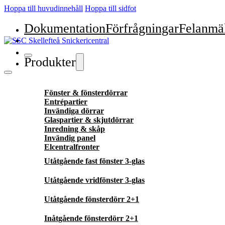
Hoppa till huvudinnehåll
Hoppa till sidfot
Dokumentation
Förfrågningar
Felanmä
Produkter
Fönster & fönsterdörrar
Entrépartier
Invändiga dörrar
Glaspartier & skjutdörrar
Inredning & skåp
Invändig panel
Elcentralfronter
Utåtgående fast fönster 3-glas
Utåtgående vridfönster 3-glas
Utåtgående fönsterdörr 2+1
Inåtgående fönsterdörr 2+1