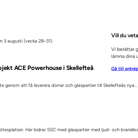
Vill du ve
en 3 augusti (vecka 28–31).
Vi berättar 
lämna dina u
rojekt ACE Powerhouse i Skellefteå
Gå till entré
 genom att få leverera dörrar och glaspartier till Skellefteås nya…
 mötesplatser. Här bidrar SSC med glaspartier med ljud- och brandkr