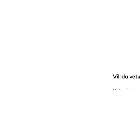
Vill du ve
Vi berättar 
dina uppgift
Gå till inred