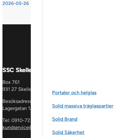
2026-05-26
SSC Skellefteå AB
Produkter
Box 761
Fönster &
931 27 Skellefteå
fönsterdörrar
En
Portaler och helglas
dörrar
Glaspartie
Besöksadress:
Solid massiva träglaspartier
& skåp
Invändig
Lagergatan 1A
Solid Brand
Tel: 0910-72 59 00
kundservice@sscgroup.se
Solid Säkerhet