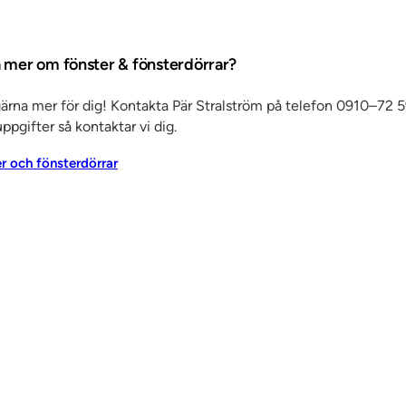
a mer om fönster & fönsterdörrar?
ektur och
gärna mer för dig! Kontakta Pär Stralström på telefon 0910–72 5
tformad
ppgifter så kontaktar vi dig.
i den
er och fönsterdörrar
l