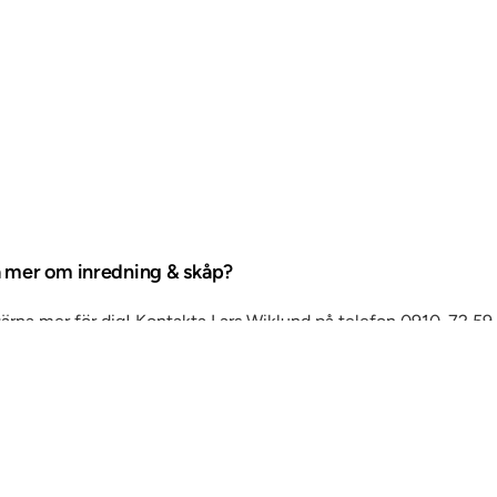
ta mer om inredning & skåp?
gärna mer för dig! Kontakta Lars Wiklund på telefon 0910-72 59
er så kontaktar vi dig.
ning & skåp