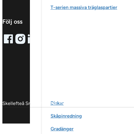
T-serien massiva träglaspartier
Följ oss
Follow me on Facebook
Follow me on X
Follow me on LinkedIn
Diskar
Skellefteå Snickericentral © 2025
Skåpinredning
Gradänger