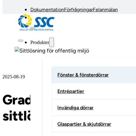
Dokumentation
Förfrågningar
Felanmälan
Produkter
Fönster & fönsterdörrar
2025-08-19
Entrépartier
Gradänger från SSC – 
Invändiga dörrar
sittlösningar för offen
Glaspartier & skjutdörrar