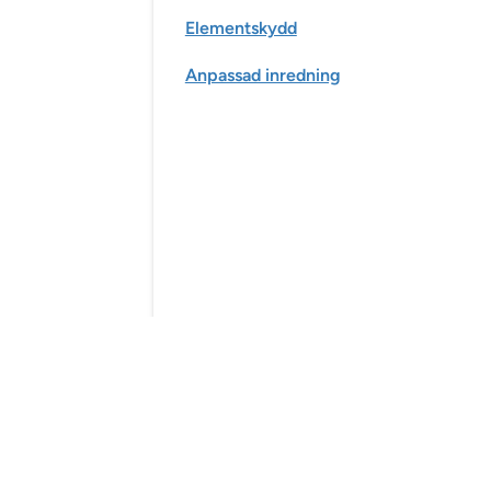
Elementskydd
Anpassad inredning
Slät panel
Profilpanel