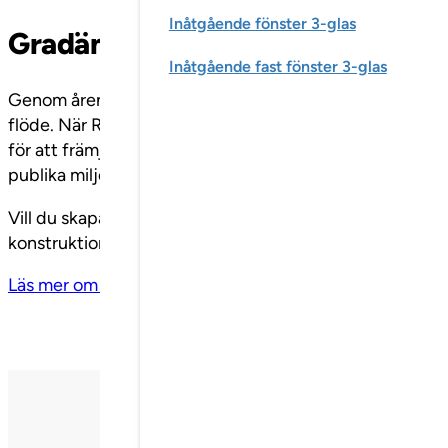
Inåtgående fönster 3-glas
Gradänger i praktiken – från skol
Inåtgående fast fönster 3-glas
Genom åren har SSC levererat gradänger till en rad olika
flöde. När Rödabergsskolan i Stockholm byggdes ut ble
för att främja både gemenskap och flexibilitet. I Avio
publika miljön – en plats där besökare kan slå sig ner, p
Vill du skapa en plats där människor samlas, trivs och 
konstruktion och en stark visuell komponent – skräddarsy
Läs mer om SSC gradänger här