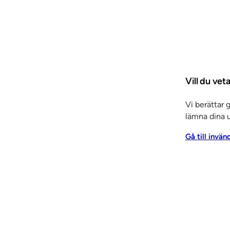
Vill du ve
Vi berättar 
lämna dina u
Tjänster
Gå till invän
Arkitektrådgivning
Entreprenadtj
trépartier
Invändiga
r & skjutdörrar
Inredning
 panel
Elcentralfronter