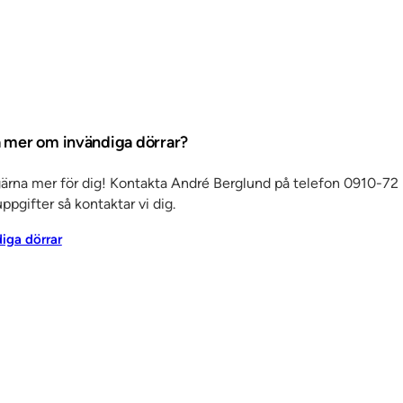
ta mer om invändiga dörrar?
gärna mer för dig! Kontakta André Berglund på telefon 0910-72 
ppgifter så kontaktar vi dig.
Det här är SSC
Ko
diga dörrar
änster
Om oss
Jobba hos oss
Kvalitet och
Ku
miljö
Aktuellt
Referenser
Personuppgiftspolicy