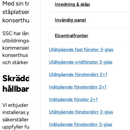
Med sin trappstegsformade konstruktion skapar
Inredning & skåp
ståplatser – men också som fasta avsatser elle
konserthus och andra publika miljöer där rumsli
Invändig panel
SSC har lång erfarenhet av att skapa skräddarsydda gradä
Elcentralfronter
utbildningsmiljöer används de ofta i aulor och uppehåll
kommersiella miljöer, såsom köpcentrum, bidrar gradänge
Utåtgående fast fönster 3-glas
konserthus eller teatrar kan gradänger även fungera so
och stärker både siktlinjer och akustik.
Utåtgående vridfönster 3-glas
Utåtgående fönsterdörr 2+1
Skräddarsydd konstruktion med f
hållbarhet
Inåtgående fönsterdörr 2+1
Inåtgående fönster 2+1
Vi erbjuder flera olika ytskikt och materialval, som anpas
installeras ytskikten på plats för att garantera bästa möjl
Utåtgående fönsterdörr 3-glas
säkerställer hög precision och kvalitet, och monteras sed
Inåtgående fönsterdörr 3-glas
uppfyller funktionella krav, utan också lyfter rummets h