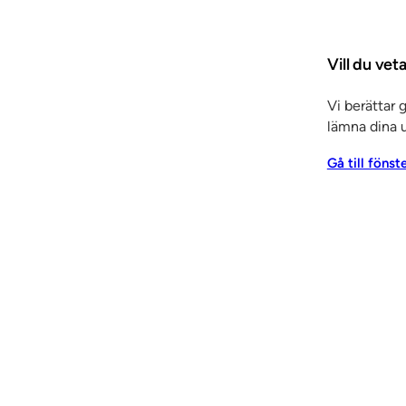
a till köpcentrum
Vill du vet
 projekt – alltid anpassade efter lokalens funktion, arkit
Vi berättar 
v gradängen en naturlig samlingspunkt i skolans aula, u
lämna dina u
n köpcentrum i Umeå skapades en inbjudande viloyta mitt 
ausa och ta in rummet på ett nytt sätt.
Gå till fönst
inspireras? Med SSC:s gradänger får du både en funktionel
dd för just din miljö.