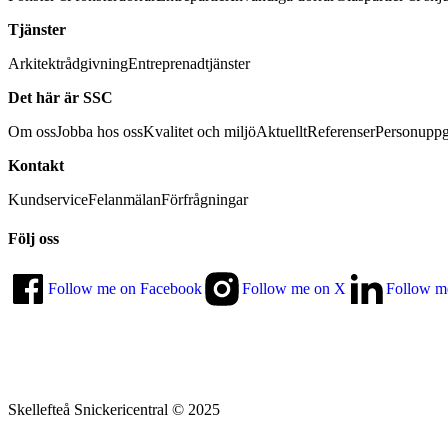
Tjänster
Arkitektrådgivning
Entreprenadtjänster
Det här är SSC
Om oss
Jobba hos oss
Kvalitet och miljö
Aktuellt
Referenser
Personuppg
Kontakt
Kundservice
Felanmälan
Förfrågningar
Följ oss
Follow me on Facebook
Follow me on X
Follow m
Skellefteå Snickericentral © 2025