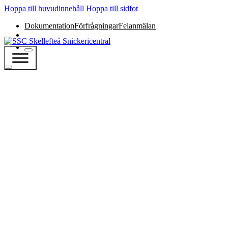
Hoppa till huvudinnehåll
Hoppa till sidfot
Dokumentation
Förfrågningar
Felanmälan