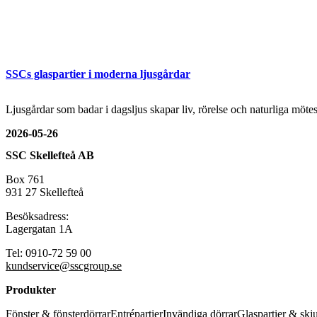
SSCs glaspartier i moderna ljusgårdar
Ljusgårdar som badar i dagsljus skapar liv, rörelse och naturliga mö
2026-05-26
SSC Skellefteå AB
Box 761
931 27 Skellefteå
Besöksadress:
Lagergatan 1A
Tel: 0910-72 59 00
kundservice@sscgroup.se
Produkter
Fönster & fönsterdörrar
Entrépartier
Invändiga dörrar
Glaspartier & skj