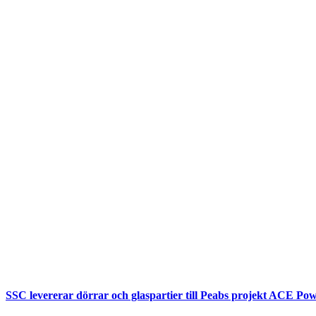
SSC levererar dörrar och glaspartier till Peabs projekt ACE Pow