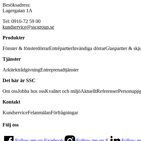
Besöksadress:
Lagergatan 1A
Tel: 0910-72 59 00
kundservice@sscgroup.se
Produkter
Fönster & fönsterdörrar
Entrépartier
Invändiga dörrar
Glaspartier & skj
Tjänster
Arkitektrådgivning
Entreprenadtjänster
Det här är SSC
Om oss
Jobba hos oss
Kvalitet och miljö
Aktuellt
Referenser
Personuppg
Kontakt
Kundservice
Felanmälan
Förfrågningar
Följ oss
Follow me on Facebook
Follow me on X
Follow m