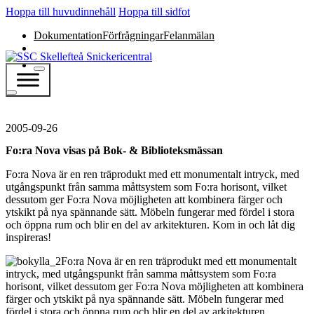
Hoppa till huvudinnehåll
Hoppa till sidfot
Dokumentation
Förfrågningar
Felanmälan
2005-09-26
Fo:ra Nova visas på Bok- & Biblioteksmässan
Fo:ra Nova är en ren träprodukt med ett monumentalt intryck, med
utgångspunkt från samma måttsystem som Fo:ra horisont, vilket
dessutom ger Fo:ra Nova möjligheten att kombinera färger och
ytskikt på nya spännande sätt. Möbeln fungerar med fördel i stora
och öppna rum och blir en del av arkitekturen. Kom in och låt dig
inspireras!
Fo:ra Nova är en ren träprodukt med ett monumentalt
intryck, med utgångspunkt från samma måttsystem som Fo:ra
horisont, vilket dessutom ger Fo:ra Nova möjligheten att kombinera
färger och ytskikt på nya spännande sätt. Möbeln fungerar med
fördel i stora och öppna rum och blir en del av arkitekturen.