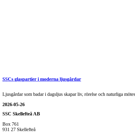
SSCs glaspartier i moderna ljusgårdar
Ljusgårdar som badar i dagsljus skapar liv, rörelse och naturliga mö
2026-05-26
SSC Skellefteå AB
Box 761
931 27 Skellefteå