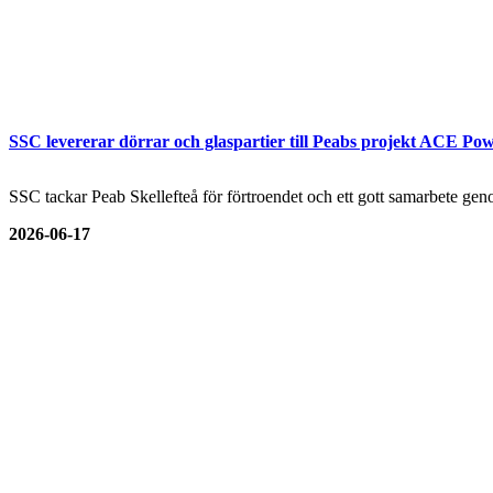
SSC levererar dörrar och glaspartier till Peabs projekt ACE Pow
SSC tackar Peab Skellefteå för förtroendet och ett gott samarbete genom
2026-06-17