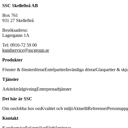
SSC Skellefteå AB
Box 761
931 27 Skellefteå
Besöksadress:
Lagergatan 1A
Tel: 0910-72 59 00
kundservice@sscgroup.se
Produkter
Fönster & fönsterdörrar
Entrépartier
Invändiga dörrar
Glaspartier & skj
Tjänster
Arkitektrådgivning
Entreprenadtjänster
Det här är SSC
Om oss
Jobba hos oss
Kvalitet och miljö
Aktuellt
Referenser
Personuppg
Kontakt
Kundservice
Felanmälan
Förfrågningar