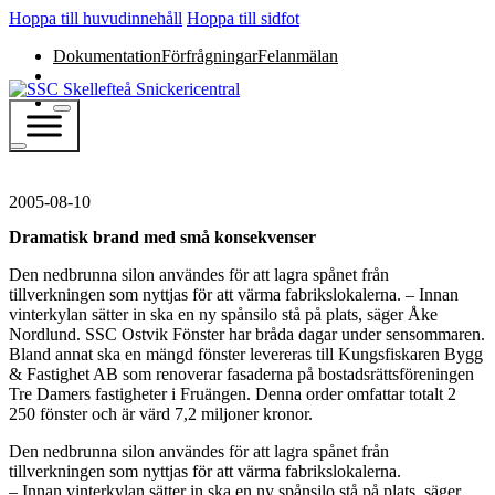
Hoppa till huvudinnehåll
Hoppa till sidfot
Dokumentation
Förfrågningar
Felanmälan
2005-08-10
Dramatisk brand med små konsekvenser
Den nedbrunna silon användes för att lagra spånet från
tillverkningen som nyttjas för att värma fabrikslokalerna. – Innan
vinterkylan sätter in ska en ny spånsilo stå på plats, säger Åke
Nordlund. SSC Ostvik Fönster har bråda dagar under sensommaren.
Bland annat ska en mängd fönster levereras till Kungsfiskaren Bygg
& Fastighet AB som renoverar fasaderna på bostadsrättsföreningen
Tre Damers fastigheter i Fruängen. Denna order omfattar totalt 2
250 fönster och är värd 7,2 miljoner kronor.
Den nedbrunna silon användes för att lagra spånet från
tillverkningen som nyttjas för att värma fabrikslokalerna.
– Innan vinterkylan sätter in ska en ny spånsilo stå på plats, säger