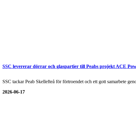
SSC levererar dörrar och glaspartier till Peabs projekt ACE Pow
SSC tackar Peab Skellefteå för förtroendet och ett gott samarbete genom
2026-06-17