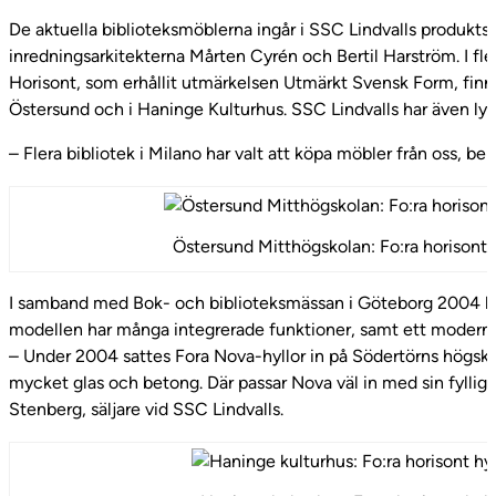
De aktuella biblioteksmöblerna ingår i SSC Lindvalls produkt
inredningsarkitekterna Mårten Cyrén och Bertil Harström. I fler
Horisont, som erhållit utmärkelsen Utmärkt Svensk Form, finns
Östersund och i Haninge Kulturhus. SSC Lindvalls har även lycka
– Flera bibliotek i Milano har valt att köpa möbler från oss, ber
Östersund Mitthögskolan: Fo:ra horisont 
I samband med Bok- och biblioteksmässan i Göteborg 2004 lan
modellen har många integrerade funktioner, samt ett modernt
– Under 2004 sattes Fora Nova-hyllor in på Södertörns högskole
mycket glas och betong. Där passar Nova väl in med sin fylli
Stenberg, säljare vid SSC Lindvalls.