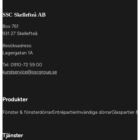
SSC Skellefteå AB
Box 761
931 27 Skellefteå
Besöksadress:
Lagergatan 1A
Tel: 0910-72 59 00
kundservice@sscgroup.se
Produkter
Fönster & fönsterdörrar
Entrépartier
Invändiga dörrar
Glaspartier &
Tjänster