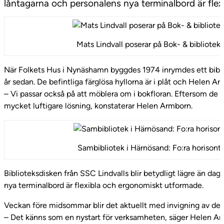
låntagarna och personalens nya terminalbord är fle
Mats Lindvall poserar på Bok- & bibliotek
När Folkets Hus i Nynäshamn byggdes 1974 inrymdes ett bibliot
år sedan. De befintliga färglösa hyllorna är i plåt och Helen A
– Vi passar också på att möblera om i bokfloran. Eftersom de n
mycket luftigare lösning, konstaterar Helen Armborn.
Sambibliotek i Härnösand: Fo:ra horisont
Biblioteksdisken från SSC Lindvalls blir betydligt lägre än dage
nya terminalbord är flexibla och ergonomiskt utformade.
Veckan före midsommar blir det aktuellt med invigning av det
– Det känns som en nystart för verksamheten, säger Helen Ar