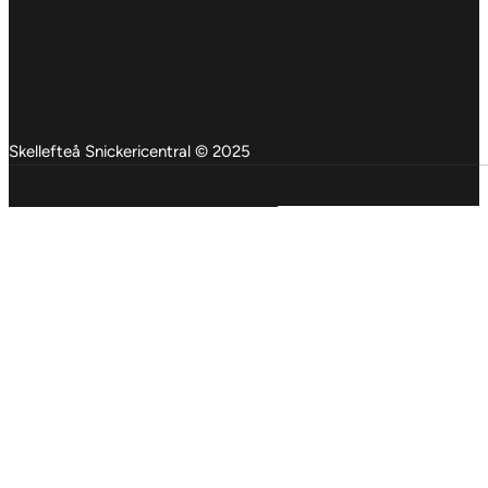
Skellefteå Snickericentral © 2025