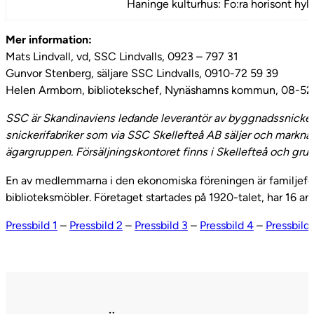
Haninge kulturhus: Fo:ra horisont hyl
Mer information:
Mats Lindvall, vd, SSC Lindvalls, 0923 – 797 31
Gunvor Stenberg, säljare SSC Lindvalls, 0910-72 59 39
Helen Armborn, bibliotekschef, Nynäshamns kommun, 08-52
SSC är Skandinaviens ledande leverantör av byggnadssnickerie
snickerifabriker som via SSC Skellefteå AB säljer och markna
ägargruppen. Försäljningskontoret finns i Skellefteå och gr
En av medlemmarna i den ekonomiska föreningen är familjeföre
biblioteksmöbler. Företaget startades på 1920-talet, har 16 a
Pressbild 1
–
Pressbild 2
–
Pressbild 3
–
Pressbild 4
–
Pressbild