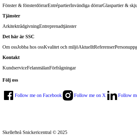
Fönster & fönsterdörrar
Entrépartier
Invändiga dörrar
Glaspartier & skj
Tjänster
Arkitektrådgivning
Entreprenadtjänster
Det här är SSC
Om oss
Jobba hos oss
Kvalitet och miljö
Aktuellt
Referenser
Personuppg
Kontakt
Kundservice
Felanmälan
Förfrågningar
Följ oss
Follow me on Facebook
Follow me on X
Follow m
Skellefteå Snickericentral © 2025