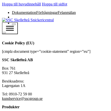
Hoppa till huvudinnehåll
Hoppa till sidfot
Dokumentation
Förfrågningar
Felanmälan
Cookie Policy (EU)
[cmplz-document type=”cookie-statement” region=”eu”]
SSC Skellefteå AB
Box 761
931 27 Skellefteå
Besöksadress:
Lagergatan 1A
Tel: 0910-72 59 00
kundservice@sscgroup.se
Produkter