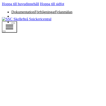
Hoppa till huvudinnehåll
Hoppa till sidfot
Dokumentation
Förfrågningar
Felanmälan