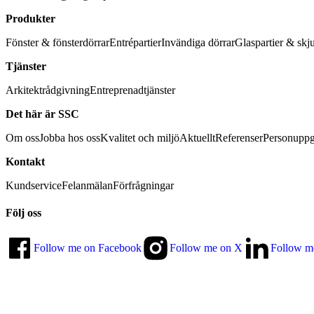
Produkter
Fönster & fönsterdörrar
Entrépartier
Invändiga dörrar
Glaspartier & skj
Tjänster
Arkitektrådgivning
Entreprenadtjänster
Det här är SSC
Om oss
Jobba hos oss
Kvalitet och miljö
Aktuellt
Referenser
Personuppg
Kontakt
Kundservice
Felanmälan
Förfrågningar
Följ oss
Follow me on Facebook
Follow me on X
Follow m