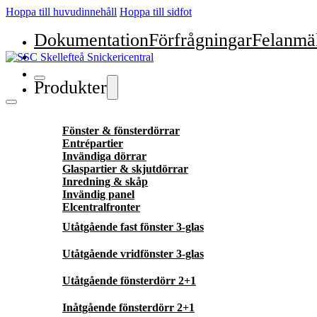
Hoppa till huvudinnehåll
Hoppa till sidfot
Dokumentation
Förfrågningar
Felanmä
Produkter
Fönster & fönsterdörrar
Entrépartier
Invändiga dörrar
Glaspartier & skjutdörrar
Inredning & skåp
Invändig panel
Elcentralfronter
Utåtgående fast fönster 3-glas
Utåtgående vridfönster 3-glas
Utåtgående fönsterdörr 2+1
Inåtgående fönsterdörr 2+1