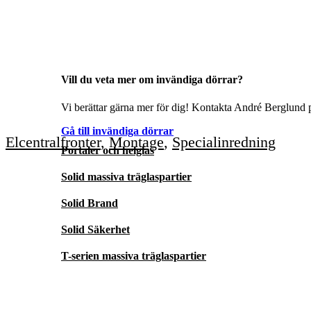
Vill du veta mer om invändiga dörrar?
Vi berättar gärna mer för dig! Kontakta André Berglund p
Gå till invändiga dörrar
Elcentralfronter
,
Montage
,
Specialinredning
Portaler och helglas
Solid massiva träglaspartier
Solid Brand
Solid Säkerhet
T-serien massiva träglaspartier