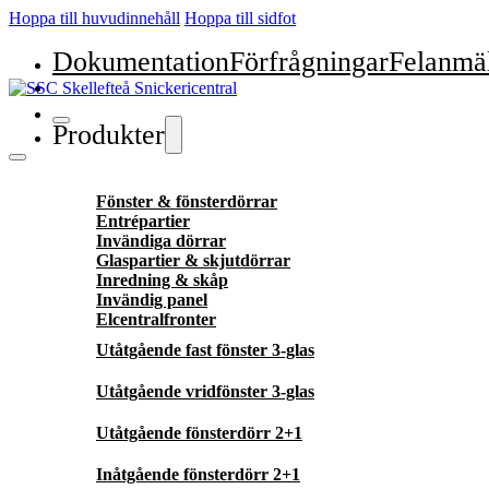
Hoppa till huvudinnehåll
Hoppa till sidfot
Dokumentation
Förfrågningar
Felanmä
Produkter
Fönster & fönsterdörrar
Entrépartier
Invändiga dörrar
Glaspartier & skjutdörrar
Inredning & skåp
Invändig panel
Elcentralfronter
Utåtgående fast fönster 3-glas
Utåtgående vridfönster 3-glas
Utåtgående fönsterdörr 2+1
Inåtgående fönsterdörr 2+1