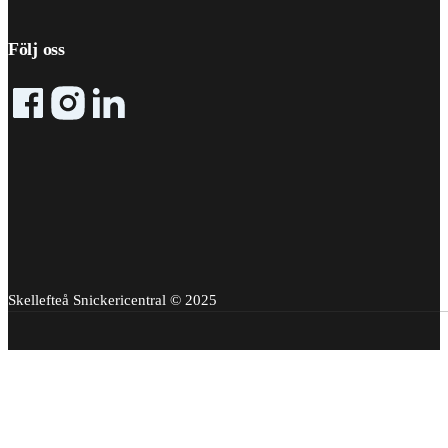
Följ oss
Follow me on Facebook
Follow me on X
Follow me on LinkedIn
Skellefteå Snickericentral © 2025