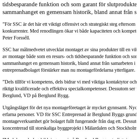
tidsbesparande funktion och som garant för slutprodukte
sammanhanget en gemensam historik, bland annat från sa
”För SSC är det här ett viktigt offensivt och strategiskt steg eftersom 
konkurrenter. Med renodlingen ökar vi både kapaciteten och kompete
Peter Forsséll.
SSC har målmedvetet utvecklat montaget av sina produkter till en vi
av montage både som en resurs- och tidsbesparande funktion och som 
sammanhanget en gemensam historik, bland annat från samarbeten i 
entreprenadbolaget förstärker man nu montagefördelarna ytterligare.
”Dels tillför vi kompetens, dels bidrar vi med viktiga kontaktytor och 
riktigt kvalificerade och effektiva specialkompetenser. Dessutom ser vi 
Berglund, VD på Berglund Bygg.
Utgångsläget för det nya montageföretaget är mycket gynnsamt. Nycke
erfarna personer. VD för SSC Entreprenad är Berglund Byggs grundar
montageverksamhet gör bolaget fullt fungerande från dag ett. Dessuto
koncentrerad till storskaliga byggprojekt i Mälardalen och Stockholm