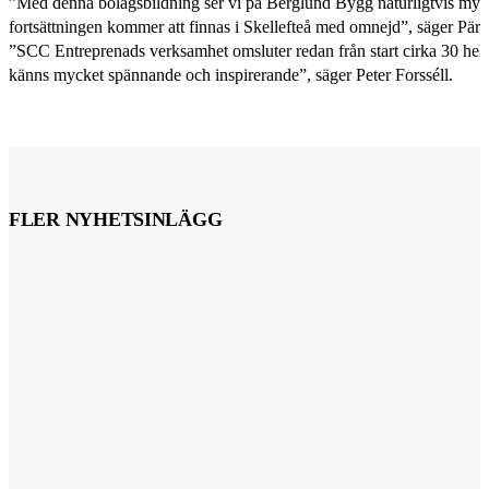
”Med denna bolagsbildning ser vi på Berglund Bygg naturligtvis myck
fortsättningen kommer att finnas i Skellefteå med omnejd”, säger Pär
”SCC Entreprenads verksamhet omsluter redan från start cirka 30 heltids
känns mycket spännande och inspirerande”, säger Peter Forsséll.
FLER NYHETSINLÄGG