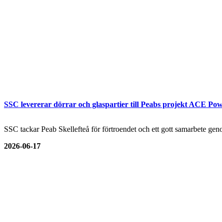
SSC levererar dörrar och glaspartier till Peabs projekt ACE Pow
SSC tackar Peab Skellefteå för förtroendet och ett gott samarbete genom
2026-06-17