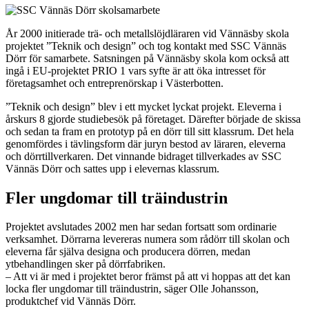
År 2000 initierade trä- och metallslöjdläraren vid Vännäsby skola
projektet ”Teknik och design” och tog kontakt med SSC Vännäs
Dörr för samarbete. Satsningen på Vännäsby skola kom också att
ingå i EU-projektet PRIO 1 vars syfte är att öka intresset för
företagsamhet och entreprenörskap i Västerbotten.
”Teknik och design” blev i ett mycket lyckat projekt. Eleverna i
årskurs 8 gjorde studiebesök på företaget. Därefter började de skissa
och sedan ta fram en prototyp på en dörr till sitt klassrum. Det hela
genomfördes i tävlingsform där juryn bestod av läraren, eleverna
och dörrtillverkaren. Det vinnande bidraget tillverkades av SSC
Vännäs Dörr och sattes upp i elevernas klassrum.
Fler ungdomar till träindustrin
Projektet avslutades 2002 men har sedan fortsatt som ordinarie
verksamhet. Dörrarna levereras numera som rådörr till skolan och
eleverna får själva designa och producera dörren, medan
ytbehandlingen sker på dörrfabriken.
– Att vi är med i projektet beror främst på att vi hoppas att det kan
locka fler ungdomar till träindustrin, säger Olle Johansson,
produktchef vid Vännäs Dörr.