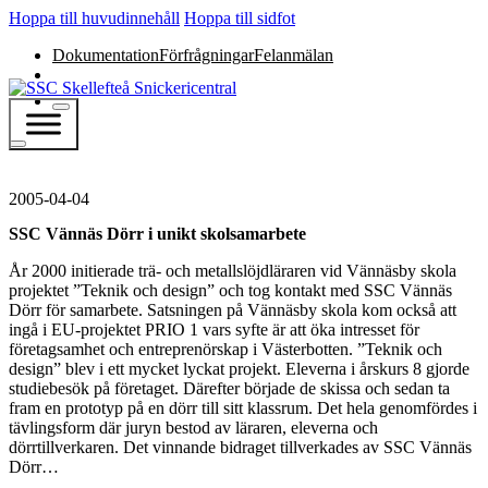
Hoppa till huvudinnehåll
Hoppa till sidfot
Dokumentation
Förfrågningar
Felanmälan
2005-04-04
SSC Vännäs Dörr i unikt skolsamarbete
År 2000 initierade trä- och metallslöjdläraren vid Vännäsby skola
projektet ”Teknik och design” och tog kontakt med SSC Vännäs
Dörr för samarbete. Satsningen på Vännäsby skola kom också att
ingå i EU-projektet PRIO 1 vars syfte är att öka intresset för
företagsamhet och entreprenörskap i Västerbotten. ”Teknik och
design” blev i ett mycket lyckat projekt. Eleverna i årskurs 8 gjorde
studiebesök på företaget. Därefter började de skissa och sedan ta
fram en prototyp på en dörr till sitt klassrum. Det hela genomfördes i
tävlingsform där juryn bestod av läraren, eleverna och
dörrtillverkaren. Det vinnande bidraget tillverkades av SSC Vännäs
Dörr…