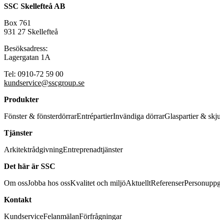
SSC Skellefteå AB
Box 761
931 27 Skellefteå
Besöksadress:
Lagergatan 1A
Tel: 0910-72 59 00
kundservice@sscgroup.se
Produkter
Fönster & fönsterdörrar
Entrépartier
Invändiga dörrar
Glaspartier & skj
Tjänster
Arkitektrådgivning
Entreprenadtjänster
Det här är SSC
Om oss
Jobba hos oss
Kvalitet och miljö
Aktuellt
Referenser
Personuppg
Kontakt
Kundservice
Felanmälan
Förfrågningar