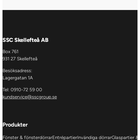
SSC Skellefteå AB
Box 761
931 27 Skellefteå
Besöksadress:
Lagergatan 1A
Tel: 0910-72 59 00
kundservice@sscgroup.se
Produkter
Fönster & fönsterdörrar
Entrépartier
Invändiga dörrar
Glaspartier &