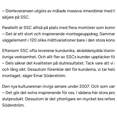
– Dörrleveransen utgörs av målade massiva innerdörrar med tr
säljare på SSC.
Parallellt är SSC alltså på plats med flera montörer som kommer
– Det är ett stort och inspirerande montageuppdrag. Samman
väggelement i 120 olika måttvariationer bara i den stora konse
Eftersom SSC ofta levererar kundunika, skräddarsydda lösni
övriga verksamhet. Och allt fler av SSCs kunder upptäcker fö
– Dels säkrar det kvaliteten på slutresultatet. Tack vare att v
och lång sikt. Dessutom förenklar det för kunderna, vi tar hela a
montaget, säger Einar Söderström.
Den nya kulturarenan invigs senare under 2007. Och som vanligt
– Det gör det extra inspirerande för oss. I sådana här stora p
slutprodukt. Dessutom är det ytterligare en mycket bra refere
Söderström.