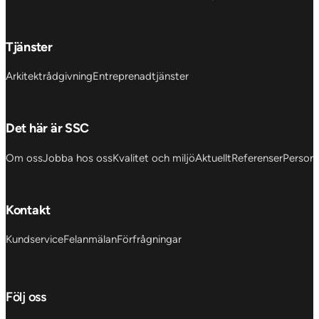
Tjänster
Arkitektrådgivning
Entreprenadtjänster
Det här är SSC
Om oss
Jobba hos oss
Kvalitet och miljö
Aktuellt
Referenser
Personu
Kontakt
Kundservice
Felanmälan
Förfrågningar
Följ oss