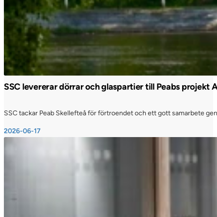
SSC levererar dörrar och glaspartier till Peabs projekt
SSC tackar Peab Skellefteå för förtroendet och ett gott samarbete genom
2026-06-17