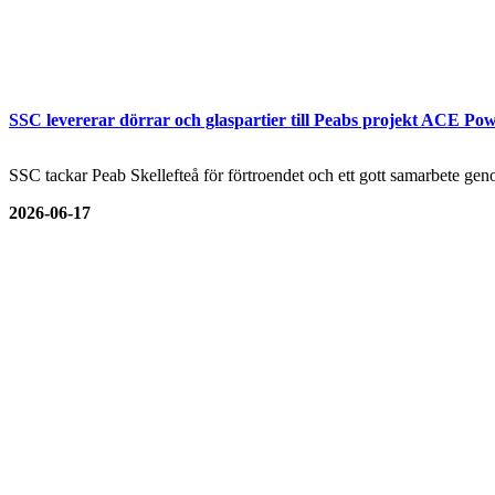
SSC levererar dörrar och glaspartier till Peabs projekt ACE Pow
SSC tackar Peab Skellefteå för förtroendet och ett gott samarbete genom
2026-06-17