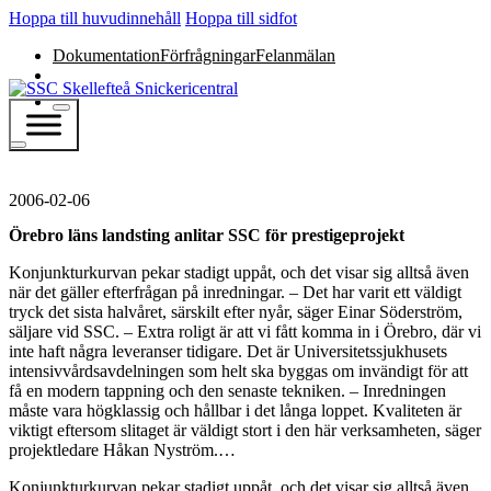
Hoppa till huvudinnehåll
Hoppa till sidfot
Dokumentation
Förfrågningar
Felanmälan
2006-02-06
Örebro läns landsting anlitar SSC för prestigeprojekt
Konjunkturkurvan pekar stadigt uppåt, och det visar sig alltså även
när det gäller efterfrågan på inredningar. – Det har varit ett väldigt
tryck det sista halvåret, särskilt efter nyår, säger Einar Söderström,
säljare vid SSC. – Extra roligt är att vi fått komma in i Örebro, där vi
inte haft några leveranser tidigare. Det är Universitetssjukhusets
intensivvårdsavdelningen som helt ska byggas om invändigt för att
få en modern tappning och den senaste tekniken. – Inredningen
måste vara högklassig och hållbar i det långa loppet. Kvaliteten är
viktigt eftersom slitaget är väldigt stort i den här verksamheten, säger
projektledare Håkan Nyström.…
Konjunkturkurvan pekar stadigt uppåt, och det visar sig alltså även