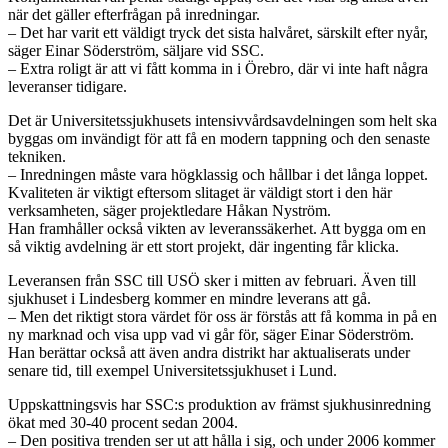
när det gäller efterfrågan på inredningar.
– Det har varit ett väldigt tryck det sista halvåret, särskilt efter nyår,
säger Einar Söderström, säljare vid SSC.
– Extra roligt är att vi fått komma in i Örebro, där vi inte haft några
leveranser tidigare.
Det är Universitetssjukhusets intensivvårdsavdelningen som helt ska
byggas om invändigt för att få en modern tappning och den senaste
tekniken.
– Inredningen måste vara högklassig och hållbar i det långa loppet.
Kvaliteten är viktigt eftersom slitaget är väldigt stort i den här
verksamheten, säger projektledare Håkan Nyström.
Han framhåller också vikten av leveranssäkerhet. Att bygga om en
så viktig avdelning är ett stort projekt, där ingenting får klicka.
Leveransen från SSC till USÖ sker i mitten av februari. Även till
sjukhuset i Lindesberg kommer en mindre leverans att gå.
– Men det riktigt stora värdet för oss är förstås att få komma in på en
ny marknad och visa upp vad vi går för, säger Einar Söderström.
Han berättar också att även andra distrikt har aktualiserats under
senare tid, till exempel Universitetssjukhuset i Lund.
Uppskattningsvis har SSC:s produktion av främst sjukhusinredning
ökat med 30-40 procent sedan 2004.
– Den positiva trenden ser ut att hålla i sig, och under 2006 kommer