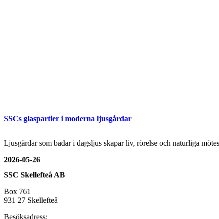
SSCs glaspartier i moderna ljusgårdar
Ljusgårdar som badar i dagsljus skapar liv, rörelse och naturliga mö
2026-05-26
SSC Skellefteå AB
Box 761
931 27 Skellefteå
Besöksadress: