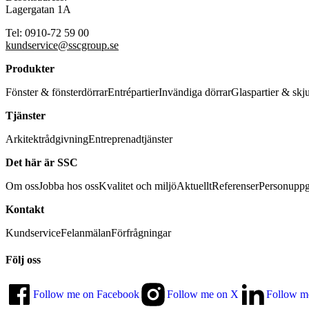
Lagergatan 1A
Tel: 0910-72 59 00
kundservice@sscgroup.se
Produkter
Fönster & fönsterdörrar
Entrépartier
Invändiga dörrar
Glaspartier & skj
Tjänster
Arkitektrådgivning
Entreprenadtjänster
Det här är SSC
Om oss
Jobba hos oss
Kvalitet och miljö
Aktuellt
Referenser
Personuppg
Kontakt
Kundservice
Felanmälan
Förfrågningar
Följ oss
Follow me on Facebook
Follow me on X
Follow m