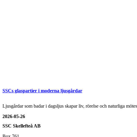
SSCs glaspartier i moderna ljusgårdar
Ljusgårdar som badar i dagsljus skapar liv, rörelse och naturliga mö
2026-05-26
SSC Skellefteå AB
Box 761