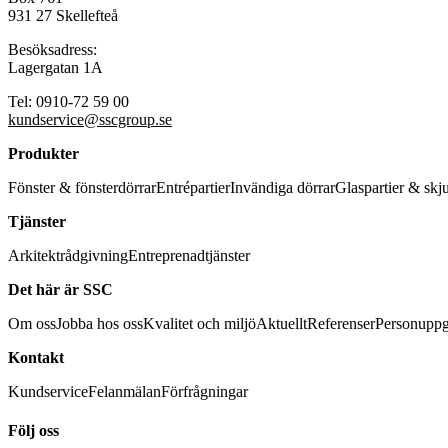
931 27 Skellefteå
Besöksadress:
Lagergatan 1A
Tel: 0910-72 59 00
kundservice@sscgroup.se
Produkter
Fönster & fönsterdörrar
Entrépartier
Invändiga dörrar
Glaspartier & skj
Tjänster
Arkitektrådgivning
Entreprenadtjänster
Det här är SSC
Om oss
Jobba hos oss
Kvalitet och miljö
Aktuellt
Referenser
Personuppg
Kontakt
Kundservice
Felanmälan
Förfrågningar
Följ oss