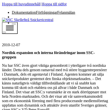
Hoppa till huvudinnehåll
Hoppa till sidfot
Dokumentation
Förfrågningar
Felanmälan
2010-12-07
Nordisk expansion och interna förändringar inom SSC-
gruppen
Nu har SSC även gjort viktiga genombrott i ytterligare två nordiska
länder. Detta dels genom ramavtal med två större byggentreprenörer
i Danmark, dels ett agentavtal i Finland. Agenten kommer att sälja
snickeriprodukter gentemot den finska objektsmarknaden. – Det
känns naturligtvis väldigt tillfredställande att vi så snabbt kan
komma till skott och etablera oss på allvar i både Danmark och
Finland. Det visar att SSC:s varumärke är en stark dörröppnare mot
hela Norden-marknaden. Och det visar att vår samverkansmodell
som en ekonomisk förening med flera producerande medlemsföretag
uppfattas som dynamisk och attraktiv även utanför Sveriges gränser,
säger SSC:s VD Peter Forsséll.…