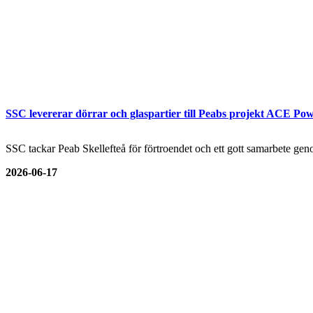
SSC levererar dörrar och glaspartier till Peabs projekt ACE Pow
SSC tackar Peab Skellefteå för förtroendet och ett gott samarbete genom
2026-06-17