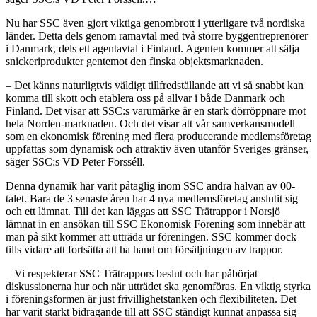
Nu har SSC även gjort viktiga genombrott i ytterligare två nordiska
länder. Detta dels genom ramavtal med två större byggentreprenörer
i Danmark, dels ett agentavtal i Finland. Agenten kommer att sälja
snickeriprodukter gentemot den finska objektsmarknaden.
– Det känns naturligtvis väldigt tillfredställande att vi så snabbt kan
komma till skott och etablera oss på allvar i både Danmark och
Finland. Det visar att SSC:s varumärke är en stark dörröppnare mot
hela Norden-marknaden. Och det visar att vår samverkansmodell
som en ekonomisk förening med flera producerande medlemsföretag
uppfattas som dynamisk och attraktiv även utanför Sveriges gränser,
säger SSC:s VD Peter Forsséll.
Denna dynamik har varit påtaglig inom SSC andra halvan av 00-
talet. Bara de 3 senaste åren har 4 nya medlemsföretag anslutit sig
och ett lämnat. Till det kan läggas att SSC Trätrappor i Norsjö
lämnat in en ansökan till SSC Ekonomisk Förening som innebär att
man på sikt kommer att utträda ur föreningen. SSC kommer dock
tills vidare att fortsätta att ha hand om försäljningen av trappor.
– Vi respekterar SSC Trätrappors beslut och har påbörjat
diskussionerna hur och när utträdet ska genomföras. En viktig styrka
i föreningsformen är just frivillighetstanken och flexibiliteten. Det
har varit starkt bidragande till att SSC ständigt kunnat anpassa sig