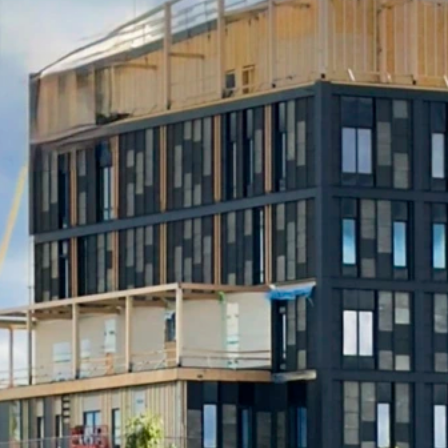
Vill du ve
Vi berättar 
dina uppgift
Gå till invän