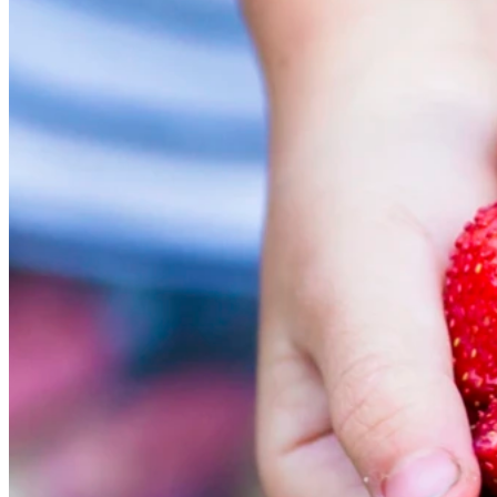
T-serien massiva träglaspartier
Diskar
Skåpinredning
Gradänger