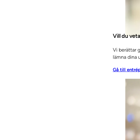
ioner, så kallade EPD:er (Environmental Product
m beskriver en produkts miljöpåverkan under dess livscyk
tens miljöpåverkan ser ut, var i livscykeln som miljöpåver
Vill du ve
rligare.
Vi berättar 
 det möjligt att jämföra olika material med varandra samt
lämna dina u
ion används till exempel som beslutsunderlag vid upphand
Gå till entré
n i branschen kring hur klimatpåverkan sker och kan minsk
verka.