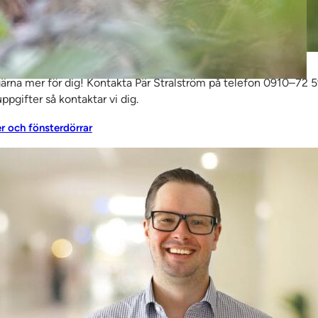
a mer om fönster & fönsterdörrar?
gärna mer för dig! Kontakta Pär Stralström på telefon 0910–72 5
ppgifter så kontaktar vi dig.
er och fönsterdörrar
ts-
 minska
och