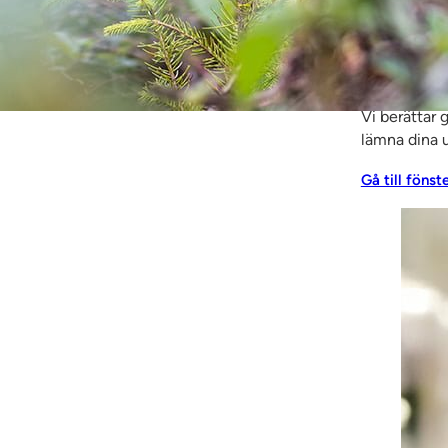
Vill du vet
Vi berättar 
lämna dina u
Gå till fönst
ameter i SSC´s kvalite
tveckla och följa upp sin verksamhet i syfte att
ders miljökrav. En viktig parameter i kvalitets- 