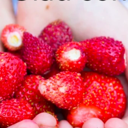
Vill du vet
Vi berättar 
lämna dina u
Gå till glasp