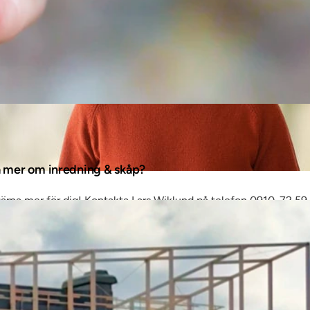
ta mer om inredning & skåp?
gärna mer för dig! Kontakta Lars Wiklund på telefon 0910-72 59
er så kontaktar vi dig.
ning & skåp