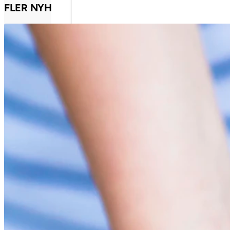
FLER NYHETSINLÄGG
Portaler och helglas
Solid massiva träglaspartier
Solid Brand
Solid Säkerhet