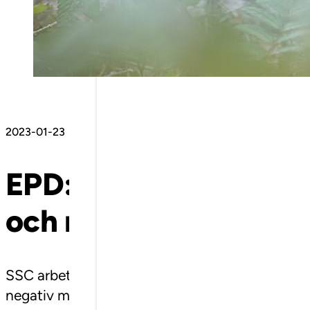
Inåtgående fönster 3-glas
Inåtgående fast fönster 3-glas
2023-01-23
EPD:er – en viktig par
och miljöarbete
SSC arbetar med att kontinuerligt undersöka, u
negativ miljöpåverkan och för att tillgodose kun