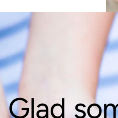
Vill du ve
Vi berättar 
lämna dina u
Gå till invän