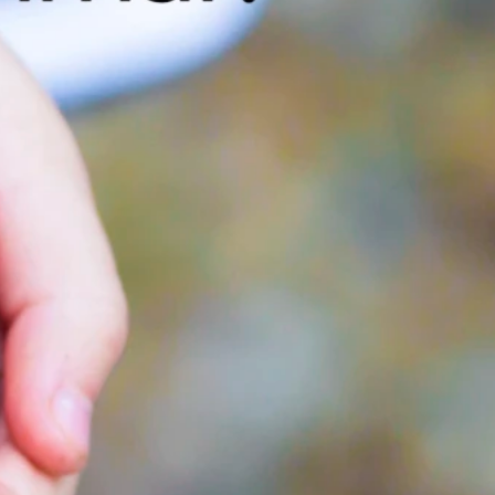
a mer om glaspartier och skjutdörrar?
gärna mer för dig! Kontakta Magnus Eriksson på telefon 0910-72
ppgifter så kontaktar vi dig.
artier & skjutdörrar