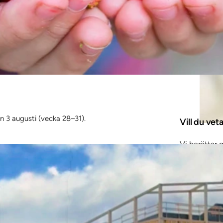
en 3 augusti (vecka 28–31).
Vill du ve
Vi berättar 
dina uppgift
Gå till inred