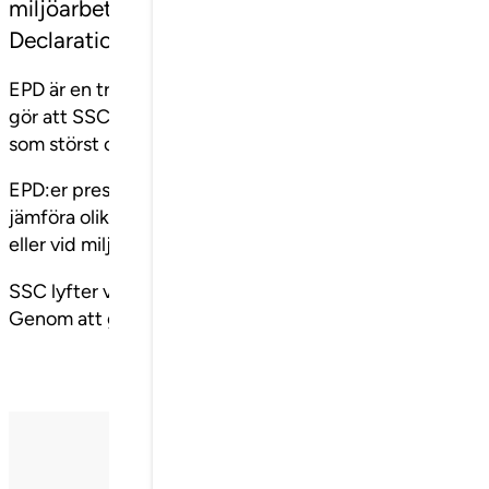
miljöarbetet är arbetet kring miljövarudeklarat
Declaration)
EPD är en tredjepartsverifierad miljövarudeklaration so
gör att SSC som tillverkare får en bra bild av hur produk
som störst och vad man kan göra för att minska den ytte
EPD:er presenteras på ett standardiserat sätt vilket gör
jämföra olika tillverkares miljöpåverkan. EPD-informat
eller vid miljöcertifiering av en byggnad.
SSC lyfter vikten av att ta ansvar och att öka kunskape
Genom att göra medvetna val kan man vara med och på