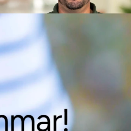
ta mer om invändiga dörrar?
gärna mer för dig! Kontakta André Berglund på telefon 0910-72 
ppgifter så kontaktar vi dig.
diga dörrar