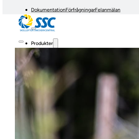
Dokumentation
Förfrågningar
Felanmälan
Produkter
Fönster & fönsterdörrar
Entrépartier
Invändiga dörrar
Glaspartier & skjutdörrar