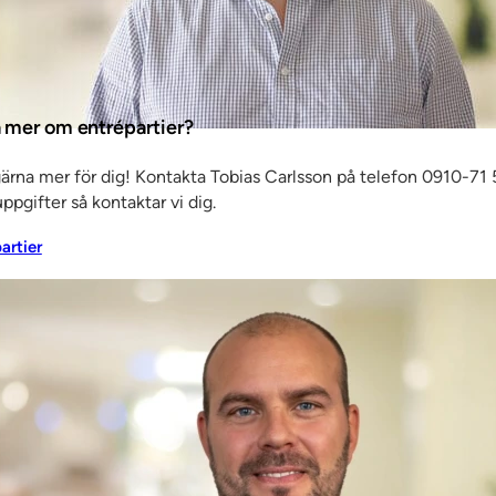
el. Det
kan är
ta mer om entrépartier?
gärna mer för dig! Kontakta Tobias Carlsson på telefon 0910-71 5
 att
ppgifter så kontaktar vi dig.
lingar
partier
as.