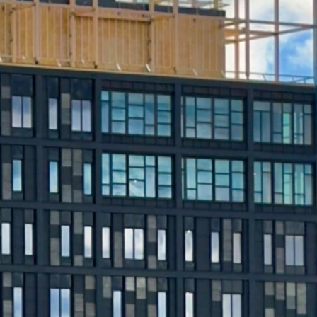
ta mer om invändig panel?
gärna mer för dig! Kontakta Lars Wiklund på telefon 0910-72 59
er så kontaktar vi dig.
dig panel