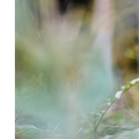
Inredning & skåp
Invändig panel
Elcentralfronter
Utåtgående fast fönster 3-glas
Utåtgående vridfönster 3-glas
Utåtgående fönsterdörr 2+1
Inåtgående fönsterdörr 2+1
Inåtgående fönster 2+1
Utåtgående fönsterdörr 3-glas
Inåtgående fönsterdörr 3-glas